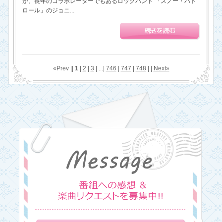
が、長年のコラボレーターでもあるロックバンド 「スノー・パト
ロール」のジョニ...
«Prev ||
1
|
2
|
3
| ...|
746
|
747
|
748
| |
Next»