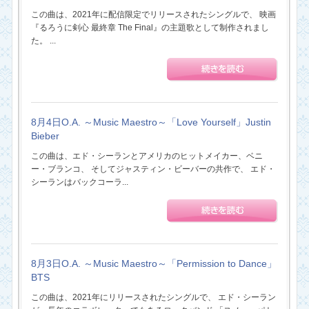
この曲は、2021年に配信限定でリリースされたシングルで、 映画
『るろうに剣心 最終章 The Final』の主題歌として制作されまし
た。 ...
8月4日O.A. ～Music Maestro～「Love Yourself」Justin
Bieber
この曲は、エド・シーランとアメリカのヒットメイカー、ベニ
ー・ブランコ、 そしてジャスティン・ビーバーの共作で、 エド・
シーランはバックコーラ...
8月3日O.A. ～Music Maestro～「Permission to Dance」
BTS
この曲は、2021年にリリースされたシングルで、 エド・シーラン