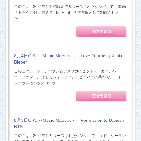
この曲は、2021年に配信限定でリリースされたシングルで、 映画
『るろうに剣心 最終章 The Final』の主題歌として制作されまし
た。 ...
8月4日O.A. ～Music Maestro～「Love Yourself」Justin
Bieber
この曲は、エド・シーランとアメリカのヒットメイカー、ベニ
ー・ブランコ、 そしてジャスティン・ビーバーの共作で、 エド・
シーランはバックコーラ...
8月3日O.A. ～Music Maestro～「Permission to Dance」
BTS
この曲は、2021年にリリースされたシングルで、 エド・シーラン