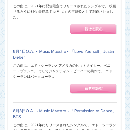
この曲は、2021年に配信限定でリリースされたシングルで、 映画
『るろうに剣心 最終章 The Final』の主題歌として制作されまし
た。 ...
8月4日O.A. ～Music Maestro～「Love Yourself」Justin
Bieber
この曲は、エド・シーランとアメリカのヒットメイカー、ベニ
ー・ブランコ、 そしてジャスティン・ビーバーの共作で、 エド・
シーランはバックコーラ...
8月3日O.A. ～Music Maestro～「Permission to Dance」
BTS
この曲は、2021年にリリースされたシングルで、 エド・シーラン