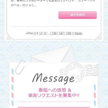
が、長年のコラボレーターでもあるロックバンド 「スノー・パト
ロール」のジョニ...
«Prev ||
1
|
2
|
3
| ...|
746
|
747
|
748
| |
Next»