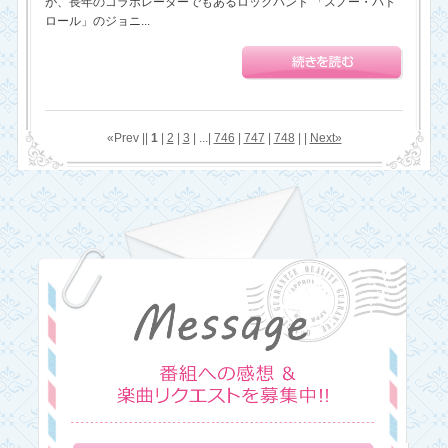
が、長年のコラボレーターでもあるロックバンド 「スノー・パト
ロール」のジョニ...
«Prev ||
1
|
2
|
3
| ...|
746
|
747
|
748
| |
Next»