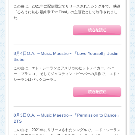
この曲は、2021年に配信限定でリリースされたシングルで、 映画
『るろうに剣心 最終章 The Final』の主題歌として制作されまし
た。 ...
8月4日O.A. ～Music Maestro～「Love Yourself」Justin
Bieber
この曲は、エド・シーランとアメリカのヒットメイカー、ベニ
ー・ブランコ、 そしてジャスティン・ビーバーの共作で、 エド・
シーランはバックコーラ...
8月3日O.A. ～Music Maestro～「Permission to Dance」
BTS
この曲は、2021年にリリースされたシングルで、 エド・シーラン