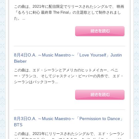
この曲は、2021年に配信限定でリリースされたシングルで、 映画
『るろうに剣心 最終章 The Final』の主題歌として制作されまし
た。 ...
8月4日O.A. ～Music Maestro～「Love Yourself」Justin
Bieber
この曲は、エド・シーランとアメリカのヒットメイカー、ベニ
ー・ブランコ、 そしてジャスティン・ビーバーの共作で、 エド・
シーランはバックコーラ...
8月3日O.A. ～Music Maestro～「Permission to Dance」
BTS
この曲は、2021年にリリースされたシングルで、 エド・シーラン