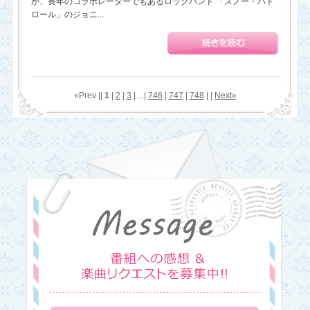
が、長年のコラボレーターでもあるロックバンド 「スノー・パト
ロール」のジョニ...
«Prev ||
1
|
2
|
3
| ...|
746
|
747
|
748
| |
Next»