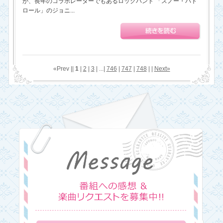
が、長年のコラボレーターでもあるロックバンド 「スノー・パト
ロール」のジョニ...
«Prev ||
1
|
2
|
3
| ...|
746
|
747
|
748
| |
Next»