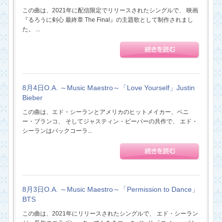
この曲は、2021年に配信限定でリリースされたシングルで、 映画
『るろうに剣心 最終章 The Final』の主題歌として制作されまし
た。 ...
8月4日O.A. ～Music Maestro～「Love Yourself」Justin
Bieber
この曲は、エド・シーランとアメリカのヒットメイカー、ベニ
ー・ブランコ、 そしてジャスティン・ビーバーの共作で、 エド・
シーランはバックコーラ...
8月3日O.A. ～Music Maestro～「Permission to Dance」
BTS
この曲は、2021年にリリースされたシングルで、 エド・シーラン