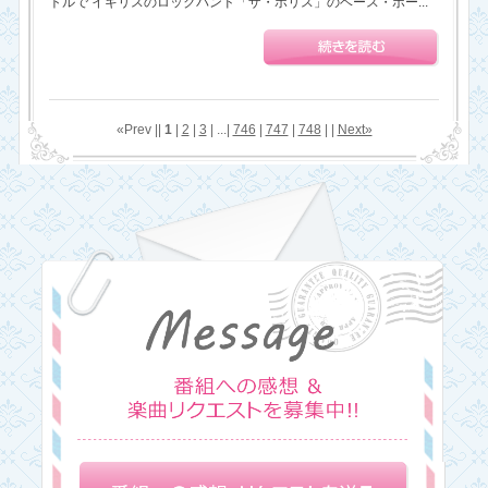
トルで イギリスのロックバンド「ザ・ポリス」のベース・ボー...
«Prev ||
1
|
2
|
3
| ...|
746
|
747
|
748
| |
Next»