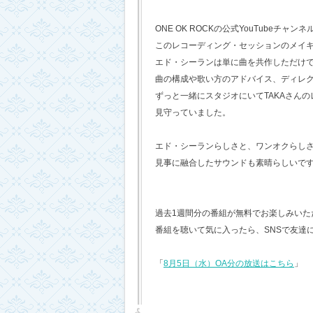
ONE OK ROCKの公式YouTubeチャンネ
このレコーディング・セッションのメイ
エド・シーランは単に曲を共作しただけ
曲の構成や歌い方のアドバイス、ディレ
ずっと一緒にスタジオにいてTAKAさん
見守っていました。
エド・シーランらしさと、ワンオクらし
見事に融合したサウンドも素晴らしいで
過去1週間分の番組が無料でお楽しみいただけ
番組を聴いて気に入ったら、SNSで友達
「
8月5日（水）OA分の放送はこちら
」