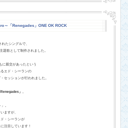
stro～「Renegades」ONE OK ROCK
スされたシングルで、
l』の主題歌として制作されました。
ともに親交があったという
あるエド・シーランの
グ・セッションが行われました。
Renegades」
。
o～」。
ていますが、
エド・シーランが
ちに注目しています！