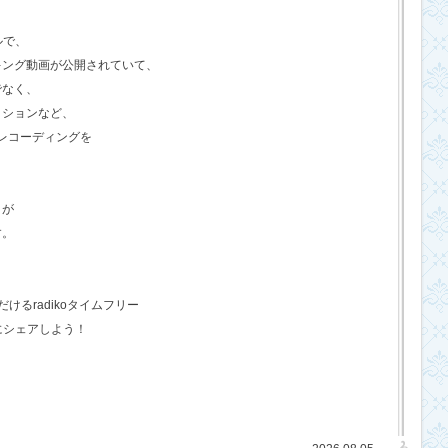
ルで、
キング動画が公開されていて、
でなく、
クションなど、
のレコーディングを
さが
す。
るradikoタイムフリー
にシェアしよう！