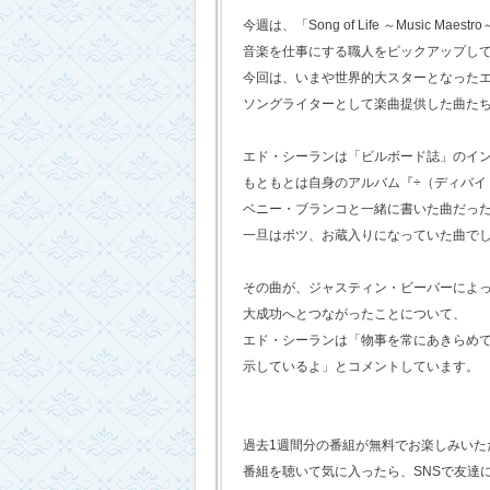
今週は、「Song of Life ～Music Maestr
音楽を仕事にする職人をピックアップし
今回は、いまや世界的大スターとなった
ソングライターとして楽曲提供した曲た
エド・シーランは「ビルボード誌」のイ
もともとは自身のアルバム『÷（ディバイ
ベニー・ブランコと一緒に書いた曲だっ
一旦はボツ、お蔵入りになっていた曲で
その曲が、ジャスティン・ビーバーによ
大成功へとつながったことについて、
エド・シーランは「物事を常にあきらめ
示しているよ」とコメントしています。
過去1週間分の番組が無料でお楽しみいただけ
番組を聴いて気に入ったら、SNSで友達