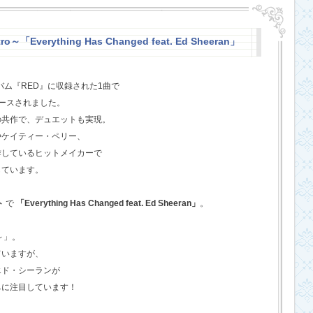
o～「Everything Has Changed feat. Ed Sheeran」
バム『RED』に収録された1曲で
ースされました。
の共作で、デュエットも実現。
やケイティー・ペリー、
作しているヒットメイカーで
しています。
ト
で
「Everything Has Changed feat. Ed Sheeran」
。
o～」。
ていますが、
エド・シーランが
ちに注目しています！