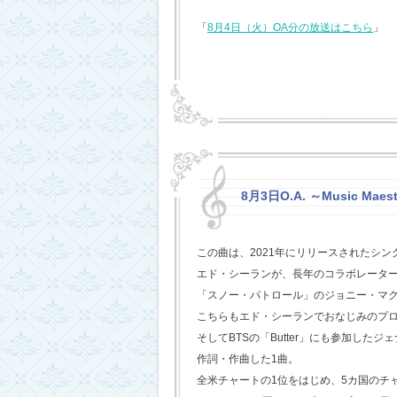
「
8月4日（火）OA分の放送はこちら
」
8月3日O.A. ～Music Maest
この曲は、2021年にリリースされたシン
エド・シーランが、長年のコラボレータ
「スノー・パトロール」のジョニー・マ
こちらもエド・シーランでおなじみのプ
そしてBTSの「Butter」にも参加した
作詞・作曲した1曲。
全米チャートの1位をはじめ、5カ国のチ