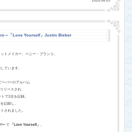
2026.08.05
ro～「Love Yourself」Justin Bieber
ヒットメイカー、ベニー・ブランコ、
、
加しています。
・ビーバーのアルバム
てリリースされ、
ートで1位を記録。
位を記録し、
ートされました。
バー
で
「Love Yourself」
。