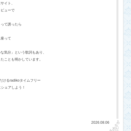
報サイト、
タビューで
？って誘ったら
に座って
いな気分」という歌詞もあり、
ったことも明かしています。
るradikoタイムフリー
にシェアしよう！
2026.08.06