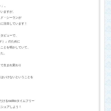
o～」。
ていますが、
エド・シーランが
ちに注目しています！
ンタビューで、
ド）』のために
たことを明かしていて、
した。
って生まれ変わり
てはいけないということを
るradikoタイムフリー
にシェアしよう！