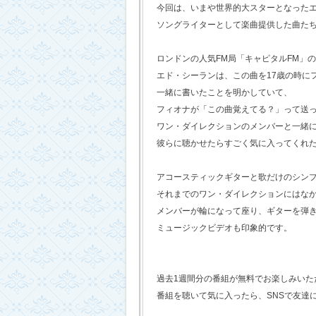
今回は、いまや世界的大スターとなった
ソングライターとして楽曲提供した曲た
ロンドンの人気FM局「キャピタルFM」
エド・シーランは、この曲を17歳の時に
一緒に書いたことを明かしていて、
フィオナが「この曲覚えてる？」って送
ワン・ダイレクションのメンバーと一緒
彼らに聴かせたらすごく気に入ってくれ
アコースティックギターと歌だけのシン
それまでのワン・ダイレクションにはな
メンバーが輪になって座り、ギターを弾
ミュージックビデオも印象的です。
過去1週間分の番組が無料でお楽しみいただけ
番組を聴いて気に入ったら、SNSで友達