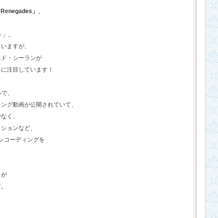
Renegades」
。
o～」。
ていますが、
エド・シーランが
ちに注目しています！
ルで、
キング動画が公開されていて、
でなく、
クションなど、
のレコーディングを
さが
す。