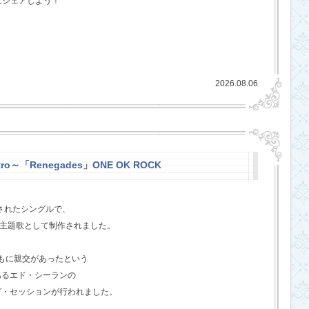
にシェアしよう！
2026.08.06
stro～「Renegades」ONE OK ROCK
スされたシングルで、
l』の主題歌として制作されました。
ともに親交があったという
あるエド・シーランの
グ・セッションが行われました。