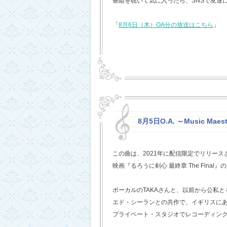
番組を聴いて気に入ったら、SNSで友達
「
8月6日（木）OA分の放送はこちら
」
8月5日O.A. ～Music Mae
この曲は、2021年に配信限定でリリー
映画『るろうに剣心 最終章 The Fina
ボーカルのTAKAさんと、以前から公私
エド・シーランとの共作で、イギリスに
プライベート・スタジオでレコーディン