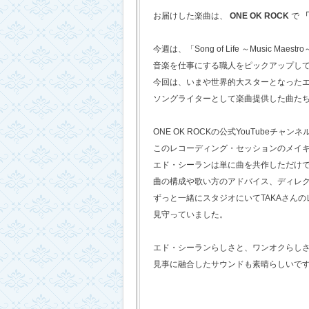
お届けした楽曲は、
ONE OK ROCK
で
「
今週は、「Song of Life ～Music Maestr
音楽を仕事にする職人をピックアップし
今回は、いまや世界的大スターとなった
ソングライターとして楽曲提供した曲た
ONE OK ROCKの公式YouTubeチャンネ
このレコーディング・セッションのメイ
エド・シーランは単に曲を共作しただけ
曲の構成や歌い方のアドバイス、ディレ
ずっと一緒にスタジオにいてTAKAさん
見守っていました。
エド・シーランらしさと、ワンオクらし
見事に融合したサウンドも素晴らしいで