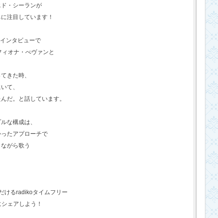
エド・シーランが
ちに注目しています！
のインタビューで
フィオナ・べヴァンと
ってきた時、
にいて、
たんだ。と話しています。
プルな構成は、
かったアプローチで
きながら歌う
るradikoタイムフリー
にシェアしよう！