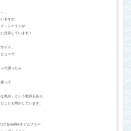
o～」。
ていますが、
エド・シーランが
ちに注目しています！
報サイト、
タビューで
？って誘ったら
に座って
いな気分」という歌詞もあり、
ったことも明かしています。
るradikoタイムフリー