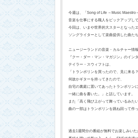
今週は、「Song of Life ～Music Maestr
音楽を仕事にする職人をピックアップし
今回は、いまや世界的大スターとなった
ソングライターとして楽曲提供した曲た
ニュージーランドの音楽・カルチャー情
『クー・ダー・マン・マガジン』のイン
テイラー・スウィフトは、
「トランポリンを買ったので、見に来る
何故かギターを持ってきたので、
自宅の裏庭に置いてあったトランポリン
一緒に曲を書いた。」と話しています。
また「高く飛び上がって舞っているみた
曲の一部はトランポリンを跳ね回って作
過去1週間分の番組が無料でお楽しみいただけ