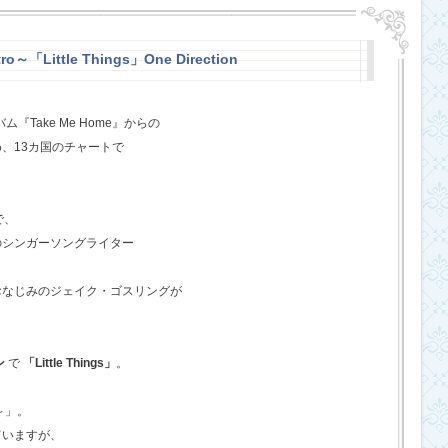
o～「Little Things」One Direction
『Take Me Home』からの
、13カ国のチャートで
で、
のシンガーソングライター
おなじみのジェイク・ゴスリングが
ン
で
「Little Things」
。
o～」。
ていますが、