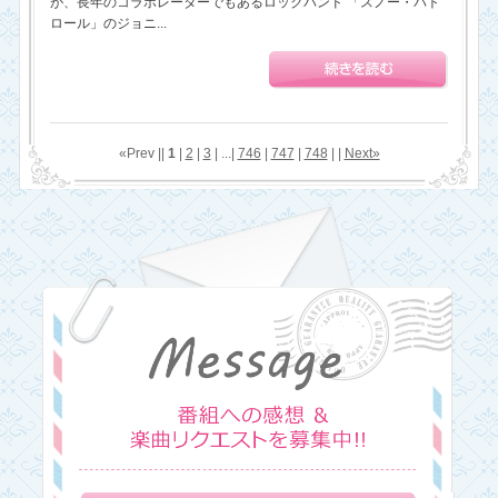
が、長年のコラボレーターでもあるロックバンド 「スノー・パト
ロール」のジョニ...
«Prev ||
1
|
2
|
3
| ...|
746
|
747
|
748
| |
Next»