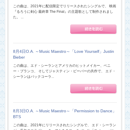
この曲は、2021年に配信限定でリリースされたシングルで、 映画
『るろうに剣心 最終章 The Final』の主題歌として制作されまし
た。 ...
8月4日O.A. ～Music Maestro～「Love Yourself」Justin
Bieber
この曲は、エド・シーランとアメリカのヒットメイカー、ベニ
ー・ブランコ、 そしてジャスティン・ビーバーの共作で、 エド・
シーランはバックコーラ...
8月3日O.A. ～Music Maestro～「Permission to Dance」
BTS
この曲は、2021年にリリースされたシングルで、 エド・シーラン