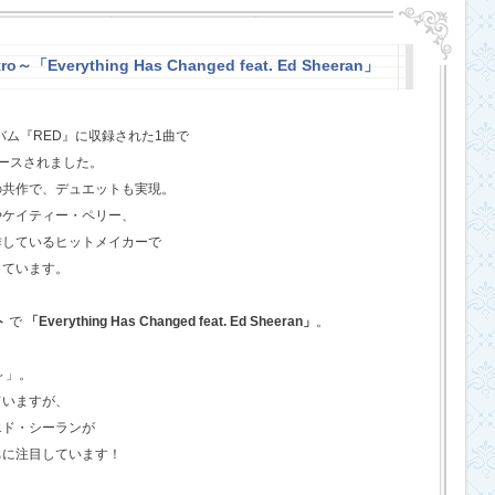
o～「Everything Has Changed feat. Ed Sheeran」
バム『RED』に収録された1曲で
ースされました。
の共作で、デュエットも実現。
やケイティー・ペリー、
作しているヒットメイカーで
しています。
ト
で
「Everything Has Changed feat. Ed Sheeran」
。
o～」。
ていますが、
エド・シーランが
ちに注目しています！