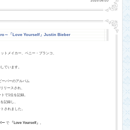
2026.08.05
ro～「Love Yourself」Justin Bieber
ヒットメイカー、ベニー・ブランコ、
、
加しています。
・ビーバーのアルバム
てリリースされ、
ートで1位を記録。
位を記録し、
ートされました。
バー
で
「Love Yourself」
。