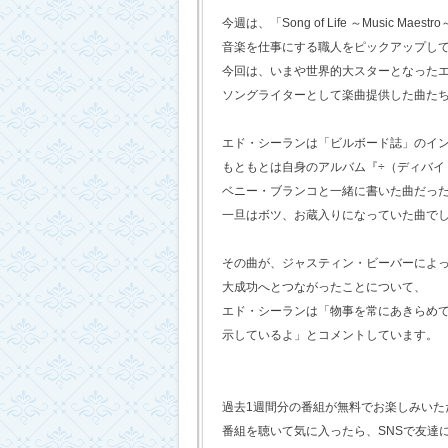
今週は、「Song of Life ～Music Maestr
音楽を仕事にする職人をピックアップし
今回は、いまや世界的大スターとなった
ソングライターとして楽曲提供した曲た
エド・シーランは「ビルボード誌」のイ
もともとは自身のアルバム『÷（ディバイ
ベニー・ブランコと一緒に書いた曲だっ
一旦はボツ、お蔵入りになっていた曲で
その曲が、ジャスティン・ビーバーによ
大成功へとつながったことについて、
エド・シーランは「物事を常にあきらめ
示しているよ」とコメントしています。
過去1週間分の番組が無料でお楽しみいただけ
番組を聴いて気に入ったら、SNSで友達