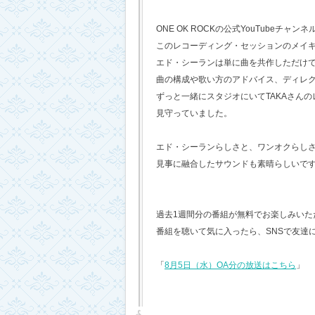
ONE OK ROCKの公式YouTubeチャンネ
このレコーディング・セッションのメイ
エド・シーランは単に曲を共作しただけ
曲の構成や歌い方のアドバイス、ディレ
ずっと一緒にスタジオにいてTAKAさん
見守っていました。
エド・シーランらしさと、ワンオクらし
見事に融合したサウンドも素晴らしいで
過去1週間分の番組が無料でお楽しみいただけ
番組を聴いて気に入ったら、SNSで友達
「
8月5日（水）OA分の放送はこちら
」