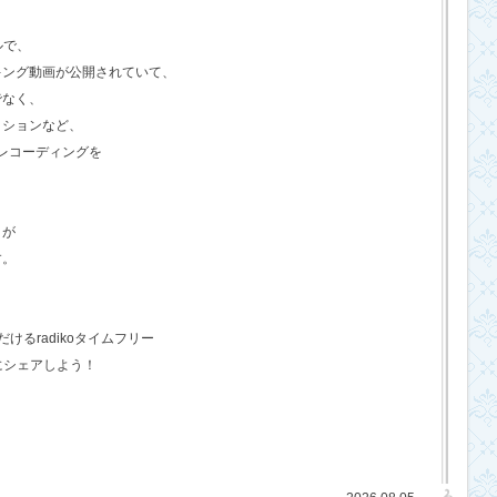
ルで、
キング動画が公開されていて、
でなく、
クションなど、
のレコーディングを
さが
す。
るradikoタイムフリー
にシェアしよう！