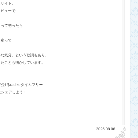
報サイト、
タビューで
？って誘ったら
に座って
いな気分」という歌詞もあり、
ったことも明かしています。
るradikoタイムフリー
にシェアしよう！
2026.08.06