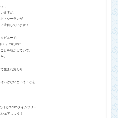
o～」。
ていますが、
エド・シーランが
ちに注目しています！
ンタビューで、
ド）』のために
たことを明かしていて、
した。
って生まれ変わり
てはいけないということを
るradikoタイムフリー
にシェアしよう！