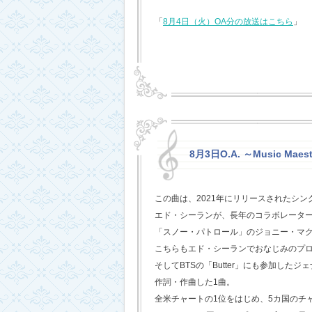
「
8月4日（火）OA分の放送はこちら
」
8月3日O.A. ～Music Maest
この曲は、2021年にリリースされたシン
エド・シーランが、長年のコラボレータ
「スノー・パトロール」のジョニー・マ
こちらもエド・シーランでおなじみのプ
そしてBTSの「Butter」にも参加した
作詞・作曲した1曲。
全米チャートの1位をはじめ、5カ国のチ