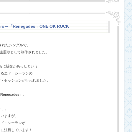
stro～「Renegades」ONE OK ROCK
スされたシングルで、
l』の主題歌として制作されました。
ともに親交があったという
あるエド・シーランの
グ・セッションが行われました。
Renegades」
。
o～」。
ていますが、
エド・シーランが
ちに注目しています！