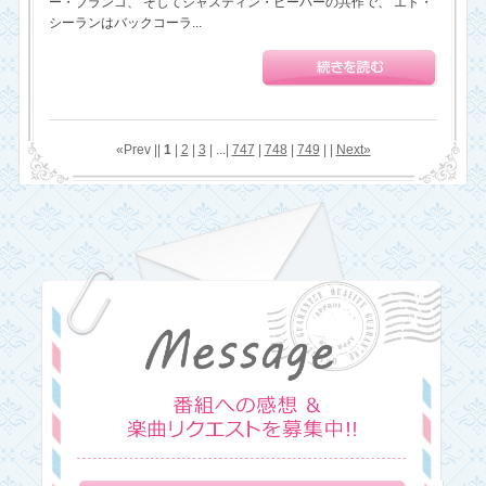
ー・ブランコ、 そしてジャスティン・ビーバーの共作で、 エド・
シーランはバックコーラ...
«Prev ||
1
|
2
|
3
| ...|
747
|
748
|
749
| |
Next»