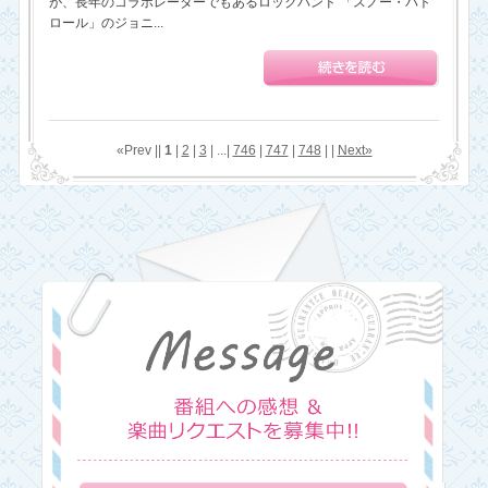
が、長年のコラボレーターでもあるロックバンド 「スノー・パト
ロール」のジョニ...
«Prev ||
1
|
2
|
3
| ...|
746
|
747
|
748
| |
Next»