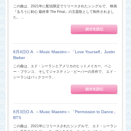
この曲は、2021年に配信限定でリリースされたシングルで、 映画
『るろうに剣心 最終章 The Final』の主題歌として制作されまし
た。 ...
8月4日O.A. ～Music Maestro～「Love Yourself」Justin
Bieber
この曲は、エド・シーランとアメリカのヒットメイカー、ベニ
ー・ブランコ、 そしてジャスティン・ビーバーの共作で、 エド・
シーランはバックコーラ...
8月3日O.A. ～Music Maestro～「Permission to Dance」
BTS
この曲は、2021年にリリースされたシングルで、 エド・シーラン