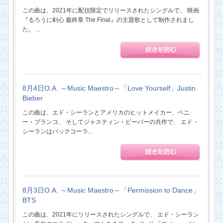
この曲は、2021年に配信限定でリリースされたシングルで、 映画
『るろうに剣心 最終章 The Final』の主題歌として制作されまし
た。 ...
8月4日O.A. ～Music Maestro～「Love Yourself」Justin
Bieber
この曲は、エド・シーランとアメリカのヒットメイカー、ベニ
ー・ブランコ、 そしてジャスティン・ビーバーの共作で、 エド・
シーランはバックコーラ...
8月3日O.A. ～Music Maestro～「Permission to Dance」
BTS
この曲は、2021年にリリースされたシングルで、 エド・シーラン