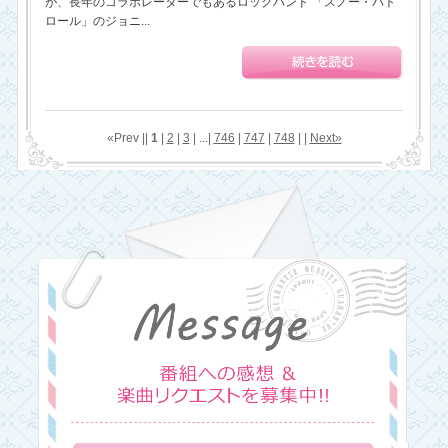
が、長年のコラボレーターでもあるロックバンド 「スノー・パト
ロール」のジョニ...
«Prev ||
1
|
2
|
3
| ...|
746
|
747
|
748
| |
Next»