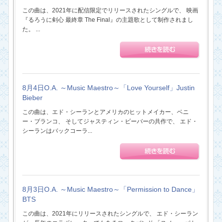
この曲は、2021年に配信限定でリリースされたシングルで、 映画
『るろうに剣心 最終章 The Final』の主題歌として制作されまし
た。 ...
8月4日O.A. ～Music Maestro～「Love Yourself」Justin
Bieber
この曲は、エド・シーランとアメリカのヒットメイカー、ベニ
ー・ブランコ、 そしてジャスティン・ビーバーの共作で、 エド・
シーランはバックコーラ...
8月3日O.A. ～Music Maestro～「Permission to Dance」
BTS
この曲は、2021年にリリースされたシングルで、 エド・シーラン