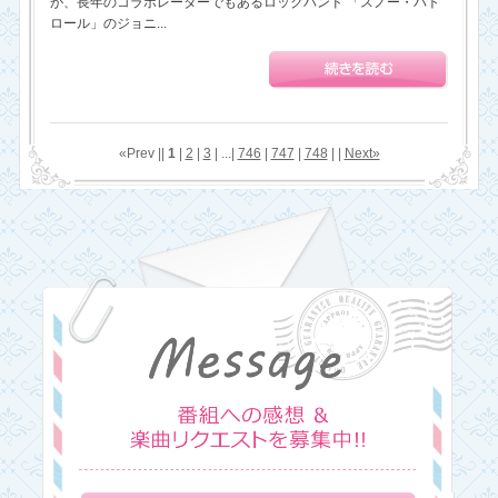
が、長年のコラボレーターでもあるロックバンド 「スノー・パト
ロール」のジョニ...
«Prev ||
1
|
2
|
3
| ...|
746
|
747
|
748
| |
Next»