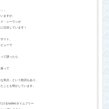
o～」。
ていますが、
エド・シーランが
ちに注目しています！
報サイト、
タビューで
？って誘ったら
に座って
いな気分」という歌詞もあり、
ったことも明かしています。
るradikoタイムフリー