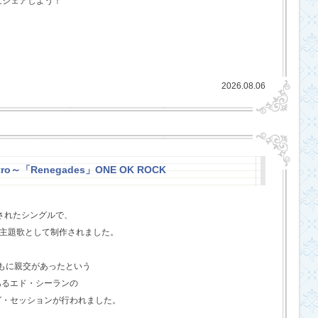
にシェアしよう！
2026.08.06
stro～「Renegades」ONE OK ROCK
スされたシングルで、
l』の主題歌として制作されました。
ともに親交があったという
あるエド・シーランの
グ・セッションが行われました。