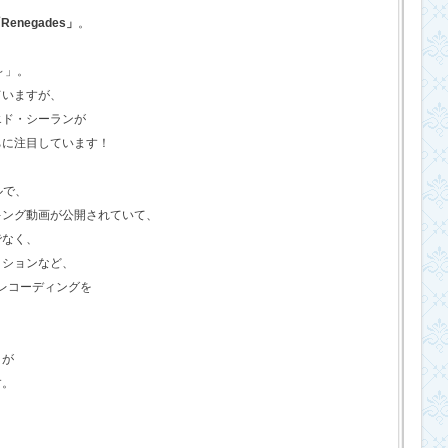
Renegades」
。
o～」。
ていますが、
エド・シーランが
ちに注目しています！
ルで、
キング動画が公開されていて、
でなく、
クションなど、
のレコーディングを
さが
す。