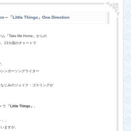
o～「Little Things」One Direction
『Take Me Home』からの
、13カ国のチャートで
で、
のシンガーソングライター
おなじみのジェイク・ゴスリングが
ン
で
「Little Things」
。
o～」。
ていますが、