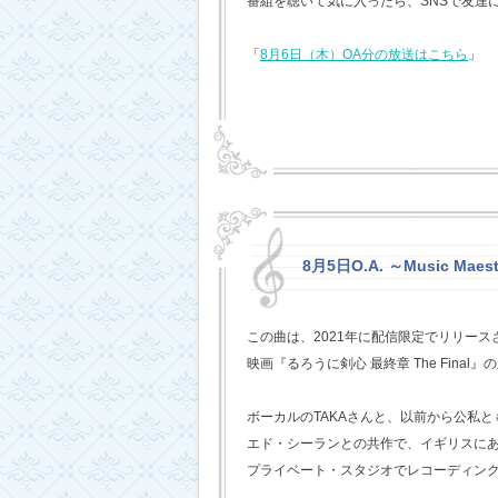
番組を聴いて気に入ったら、SNSで友達
「
8月6日（木）OA分の放送はこちら
」
8月5日O.A. ～Music Mae
この曲は、2021年に配信限定でリリー
映画『るろうに剣心 最終章 The Fina
ボーカルのTAKAさんと、以前から公私
エド・シーランとの共作で、イギリスに
プライベート・スタジオでレコーディン