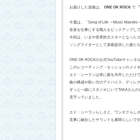
お届けした楽曲は、
ONE OK ROCK
で
「
今週は、「Song of Life ～Music Maestr
音楽を仕事にする職人をピックアップし
今回は、いまや世界的大スターとなった
ソングライターとして楽曲提供した曲た
ONE OK ROCKの公式YouTubeチャンネ
このレコーディング・セッションのメイ
エド・シーランは単に曲を共作しただけ
曲の構成や歌い方のアドバイス、ディレ
ずっと一緒にスタジオにいてTAKAさん
見守っていました。
エド・シーランらしさと、ワンオクらし
見事に融合したサウンドも素晴らしいで