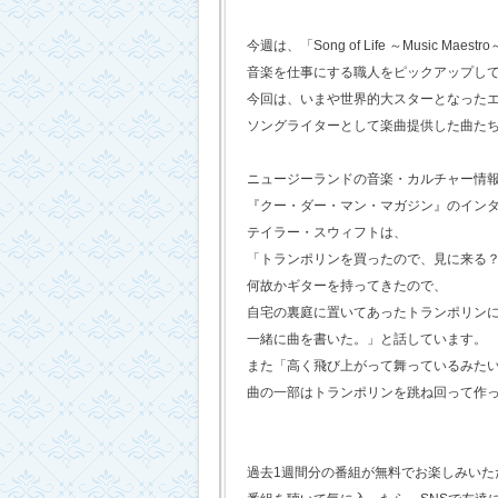
今週は、「Song of Life ～Music Maestr
音楽を仕事にする職人をピックアップし
今回は、いまや世界的大スターとなった
ソングライターとして楽曲提供した曲た
ニュージーランドの音楽・カルチャー情
『クー・ダー・マン・マガジン』のイン
テイラー・スウィフトは、
「トランポリンを買ったので、見に来る
何故かギターを持ってきたので、
自宅の裏庭に置いてあったトランポリン
一緒に曲を書いた。」と話しています。
また「高く飛び上がって舞っているみた
曲の一部はトランポリンを跳ね回って作
過去1週間分の番組が無料でお楽しみいただけ