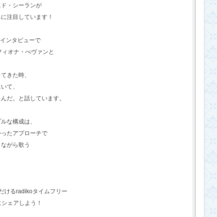
エド・シーランが
ちに注目しています！
のインタビューで
フィオナ・べヴァンと
ってきた時、
にいて、
たんだ。と話しています。
プルな構成は、
かったアプローチで
きながら歌う
るradikoタイムフリー
にシェアしよう！