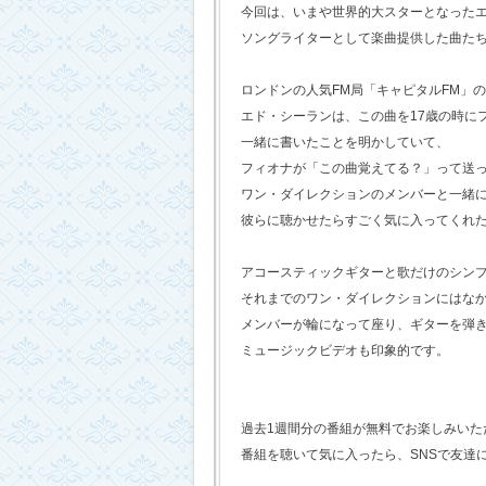
今回は、いまや世界的大スターとなった
ソングライターとして楽曲提供した曲た
ロンドンの人気FM局「キャピタルFM」
エド・シーランは、この曲を17歳の時に
一緒に書いたことを明かしていて、
フィオナが「この曲覚えてる？」って送
ワン・ダイレクションのメンバーと一緒
彼らに聴かせたらすごく気に入ってくれ
アコースティックギターと歌だけのシン
それまでのワン・ダイレクションにはな
メンバーが輪になって座り、ギターを弾
ミュージックビデオも印象的です。
過去1週間分の番組が無料でお楽しみいただけ
番組を聴いて気に入ったら、SNSで友達