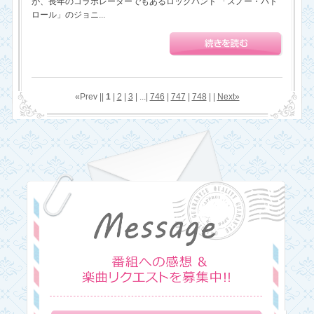
が、長年のコラボレーターでもあるロックバンド 「スノー・パト
ロール」のジョニ...
«Prev ||
1
|
2
|
3
| ...|
746
|
747
|
748
| |
Next»