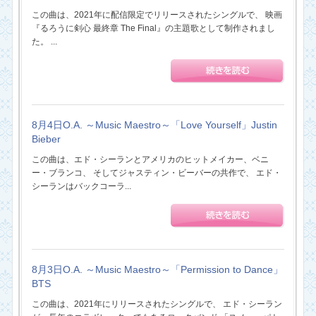
この曲は、2021年に配信限定でリリースされたシングルで、 映画
『るろうに剣心 最終章 The Final』の主題歌として制作されまし
た。 ...
8月4日O.A. ～Music Maestro～「Love Yourself」Justin
Bieber
この曲は、エド・シーランとアメリカのヒットメイカー、ベニ
ー・ブランコ、 そしてジャスティン・ビーバーの共作で、 エド・
シーランはバックコーラ...
8月3日O.A. ～Music Maestro～「Permission to Dance」
BTS
この曲は、2021年にリリースされたシングルで、 エド・シーラン