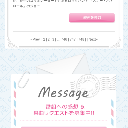
が、長年のコラボレーターでもあるロックバンド 「スノー・パト
ロール」のジョニ...
«Prev ||
1
|
2
|
3
| ...|
746
|
747
|
748
| |
Next»