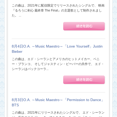
この曲は、2021年に配信限定でリリースされたシングルで、 映画
『るろうに剣心 最終章 The Final』の主題歌として制作されまし
た。 ...
8月4日O.A. ～Music Maestro～「Love Yourself」Justin
Bieber
この曲は、エド・シーランとアメリカのヒットメイカー、ベニ
ー・ブランコ、 そしてジャスティン・ビーバーの共作で、 エド・
シーランはバックコーラ...
8月3日O.A. ～Music Maestro～「Permission to Dance」
BTS
この曲は、2021年にリリースされたシングルで、 エド・シーラン