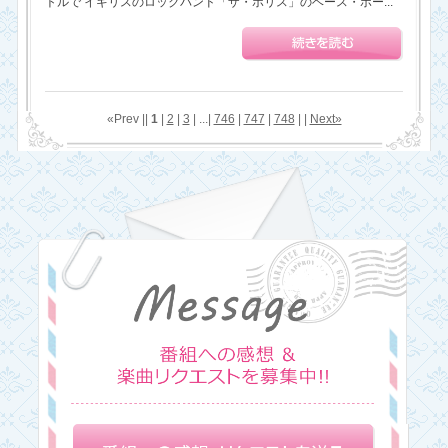
トルで イギリスのロックバンド「ザ・ポリス」のベース・ボー...
«Prev ||
1
|
2
|
3
| ...|
746
|
747
|
748
| |
Next»