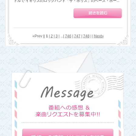
トルで イギリスのロックバンド「ザ・ポリス」のベース・ボー...
«Prev ||
1
|
2
|
3
| ...|
746
|
747
|
748
| |
Next»