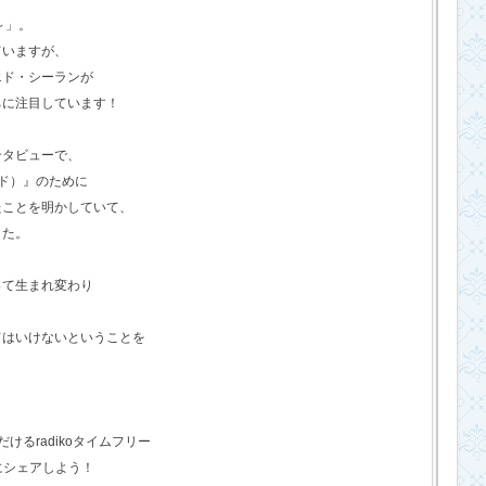
o～」。
ていますが、
エド・シーランが
ちに注目しています！
ンタビューで、
ド）』のために
たことを明かしていて、
した。
って生まれ変わり
てはいけないということを
るradikoタイムフリー
にシェアしよう！