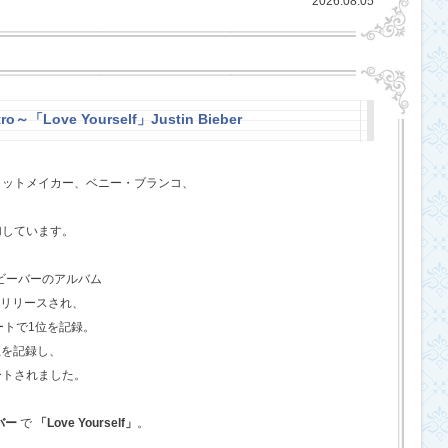
2026.08.05
ro～「Love Yourself」Justin Bieber
ヒットメイカー、ベニー・ブランコ、
、
加しています。
・ビーバーのアルバム
てリリースされ、
ートで1位を記録。
位を記録し、
ートされました。
バー
で
「Love Yourself」
。