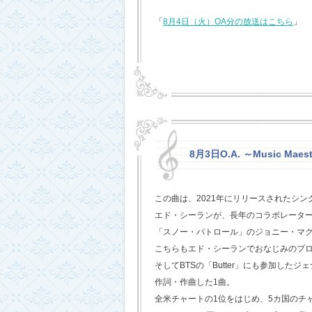
「
8月4日（火）OA分の放送はこちら
」
8月3日O.A. ～Music Maest
この曲は、2021年にリリースされたシン
エド・シーランが、長年のコラボレータ
「スノー・パトロール」のジョニー・マ
こちらもエド・シーランでおなじみのプ
そしてBTSの「Butter」にも参加した
作詞・作曲した1曲。
全米チャートの1位をはじめ、5カ国のチ