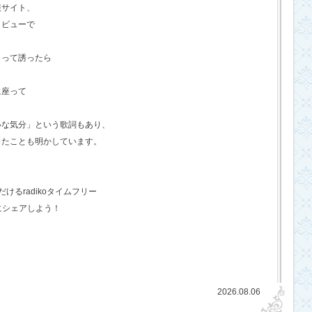
報サイト、
タビューで
？って誘ったら
に座って
いな気分」という歌詞もあり、
ったことも明かしています。
るradikoタイムフリー
にシェアしよう！
2026.08.06