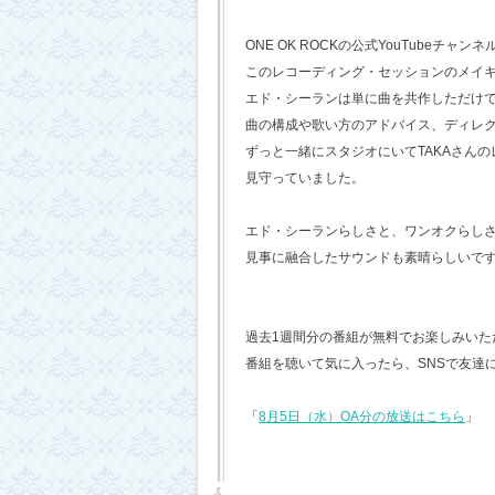
ONE OK ROCKの公式YouTubeチャンネ
このレコーディング・セッションのメイ
エド・シーランは単に曲を共作しただけ
曲の構成や歌い方のアドバイス、ディレ
ずっと一緒にスタジオにいてTAKAさん
見守っていました。
エド・シーランらしさと、ワンオクらし
見事に融合したサウンドも素晴らしいで
過去1週間分の番組が無料でお楽しみいただけ
番組を聴いて気に入ったら、SNSで友達
「
8月5日（水）OA分の放送はこちら
」