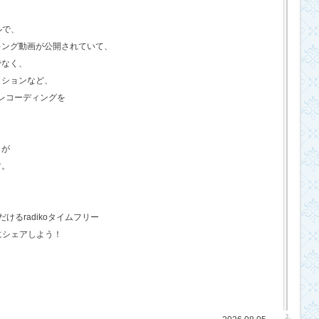
ルで、
キング動画が公開されていて、
でなく、
クションなど、
のレコーディングを
さが
す。
るradikoタイムフリー
にシェアしよう！