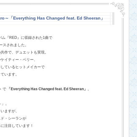
o～「Everything Has Changed feat. Ed Sheeran」
バム『RED』に収録された1曲で
ースされました。
の共作で、デュエットも実現。
やケイティー・ペリー、
作しているヒットメイカーで
しています。
ト
で
「Everything Has Changed feat. Ed Sheeran」
。
o～」。
ていますが、
エド・シーランが
ちに注目しています！