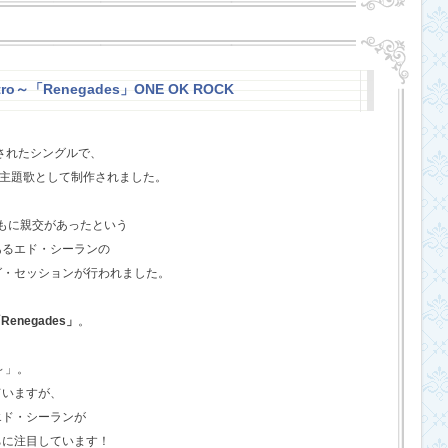
stro～「Renegades」ONE OK ROCK
スされたシングルで、
l』の主題歌として制作されました。
ともに親交があったという
あるエド・シーランの
グ・セッションが行われました。
Renegades」
。
o～」。
ていますが、
エド・シーランが
ちに注目しています！