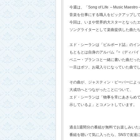
今週は、「Song of Life ～Music Maestr
音楽を仕事にする職人をピックアップし
今回は、いまや世界的大スターとなった
ソングライターとして楽曲提供した曲た
エド・シーランは「ビルボード誌」のイ
もともとは自身のアルバム『÷（ディバイ
ベニー・ブランコと一緒に書いた曲だっ
一旦はボツ、お蔵入りになっていた曲で
その曲が、ジャスティン・ビーバーによ
大成功へとつながったことについて、
エド・シーランは「物事を常にあきらめ
示しているよ」とコメントしています。
過去1週間分の番組が無料でお楽しみいただけ
番組を聴いて気に入ったら、SNSで友達