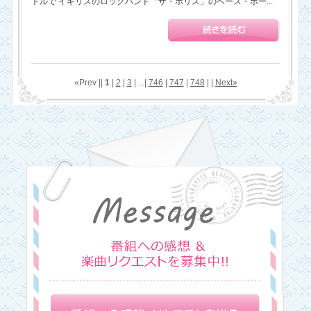
トルで イギリスのロックバンド「ザ・ポリス」のベース・ボー...
«Prev ||
1
|
2
|
3
| ...|
746
|
747
|
748
| |
Next»