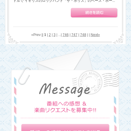
トルで イギリスのロックバンド「ザ・ポリス」のベース・ボー...
«Prev ||
1
|
2
|
3
| ...|
746
|
747
|
748
| |
Next»