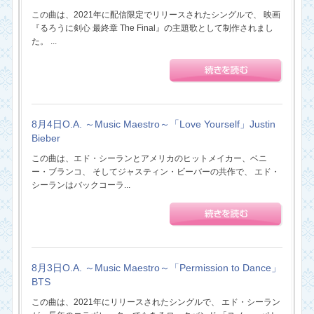
この曲は、2021年に配信限定でリリースされたシングルで、 映画
『るろうに剣心 最終章 The Final』の主題歌として制作されまし
た。 ...
8月4日O.A. ～Music Maestro～「Love Yourself」Justin
Bieber
この曲は、エド・シーランとアメリカのヒットメイカー、ベニ
ー・ブランコ、 そしてジャスティン・ビーバーの共作で、 エド・
シーランはバックコーラ...
8月3日O.A. ～Music Maestro～「Permission to Dance」
BTS
この曲は、2021年にリリースされたシングルで、 エド・シーラン