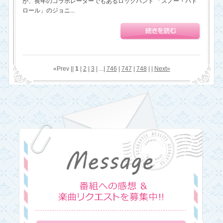
が、長年のコラボレーターでもあるロックバンド 「スノー・パト
ロール」のジョニ...
«Prev ||
1
|
2
|
3
| ...|
746
|
747
|
748
| |
Next»