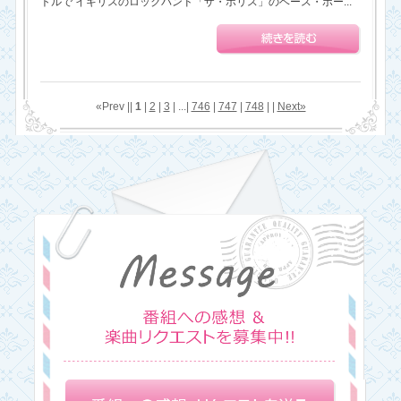
トルで イギリスのロックバンド「ザ・ポリス」のベース・ボー...
«Prev ||
1
|
2
|
3
| ...|
746
|
747
|
748
| |
Next»