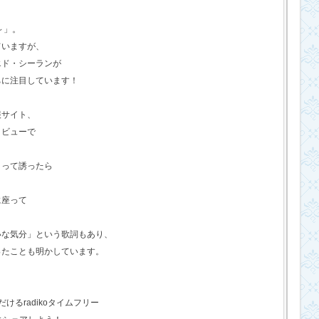
o～」。
ていますが、
エド・シーランが
ちに注目しています！
報サイト、
タビューで
？って誘ったら
に座って
いな気分」という歌詞もあり、
ったことも明かしています。
るradikoタイムフリー