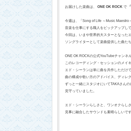
お届けした楽曲は、
ONE OK ROCK
で
「
今週は、「Song of Life ～Music Maestr
音楽を仕事にする職人をピックアップし
今回は、いまや世界的大スターとなった
ソングライターとして楽曲提供した曲た
ONE OK ROCKの公式YouTubeチャンネ
このレコーディング・セッションのメイ
エド・シーランは単に曲を共作しただけ
曲の構成や歌い方のアドバイス、ディレ
ずっと一緒にスタジオにいてTAKAさん
見守っていました。
エド・シーランらしさと、ワンオクらし
見事に融合したサウンドも素晴らしいで