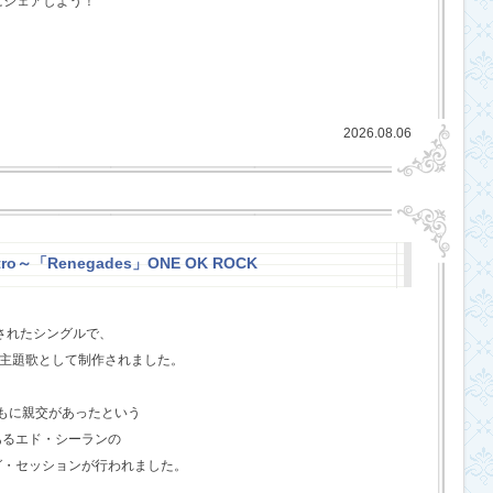
にシェアしよう！
2026.08.06
stro～「Renegades」ONE OK ROCK
スされたシングルで、
l』の主題歌として制作されました。
ともに親交があったという
あるエド・シーランの
グ・セッションが行われました。