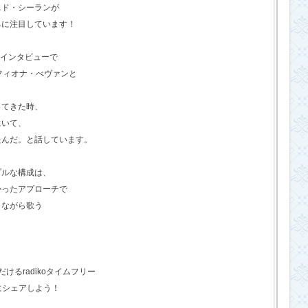
エド・シーランが
ちに注目しています！
のインタビューで
フィオナ・べヴァンと
ってきた時、
にいて、
たんだ。と話しています。
プルな構成は、
かったアプローチで
きながら歌う
るradikoタイムフリー
にシェアしよう！