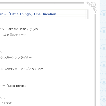
o～「Little Things」One Direction
『Take Me Home』からの
、13カ国のチャートで
で、
のシンガーソングライター
おなじみのジェイク・ゴスリングが
ン
で
「Little Things」
。
o～」。
ていますが、