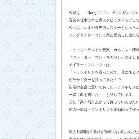
今週は、「Song of Life ～Music Maestr
音楽を仕事にする職人をピックアップし
今回は、いまや世界的大スターとなった
ソングライターとして楽曲提供した曲た
ニュージーランドの音楽・カルチャー情
『クー・ダー・マン・マガジン』のイン
テイラー・スウィフトは、
「トランポリンを買ったので、見に来る
何故かギターを持ってきたので、
自宅の裏庭に置いてあったトランポリン
一緒に曲を書いた。」と話しています。
また「高く飛び上がって舞っているみた
曲の一部はトランポリンを跳ね回って作
過去1週間分の番組が無料でお楽しみいただけ