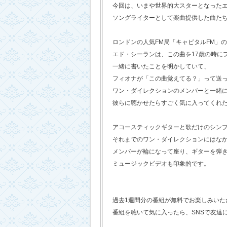
今回は、いまや世界的大スターとなった
ソングライターとして楽曲提供した曲た
ロンドンの人気FM局「キャピタルFM」
エド・シーランは、この曲を17歳の時に
一緒に書いたことを明かしていて、
フィオナが「この曲覚えてる？」って送
ワン・ダイレクションのメンバーと一緒
彼らに聴かせたらすごく気に入ってくれ
アコースティックギターと歌だけのシン
それまでのワン・ダイレクションにはな
メンバーが輪になって座り、ギターを弾
ミュージックビデオも印象的です。
過去1週間分の番組が無料でお楽しみいただけ
番組を聴いて気に入ったら、SNSで友達