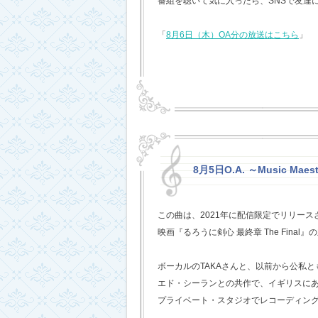
番組を聴いて気に入ったら、SNSで友達
「
8月6日（木）OA分の放送はこちら
」
8月5日O.A. ～Music Mae
この曲は、2021年に配信限定でリリー
映画『るろうに剣心 最終章 The Fina
ボーカルのTAKAさんと、以前から公私
エド・シーランとの共作で、イギリスに
プライベート・スタジオでレコーディン