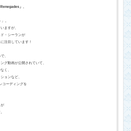
Renegades」
。
o～」。
ていますが、
エド・シーランが
ちに注目しています！
ルで、
キング動画が公開されていて、
でなく、
クションなど、
のレコーディングを
さが
す。