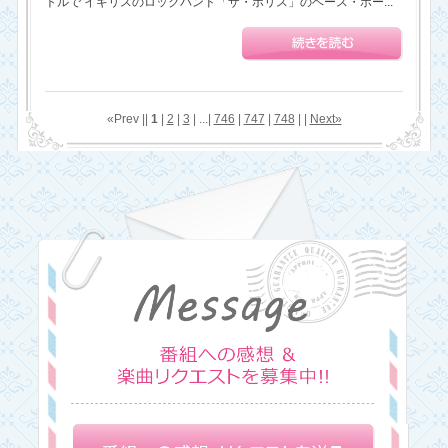
トルで イギリスのロックバンド「ザ・ポリス」のベース・ボー...
«Prev ||
1
|
2
|
3
| ...|
746
|
747
|
748
| |
Next»