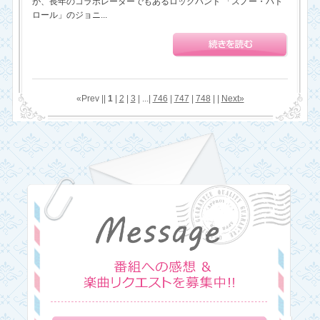
が、長年のコラボレーターでもあるロックバンド 「スノー・パト
ロール」のジョニ...
«Prev ||
1
|
2
|
3
| ...|
746
|
747
|
748
| |
Next»