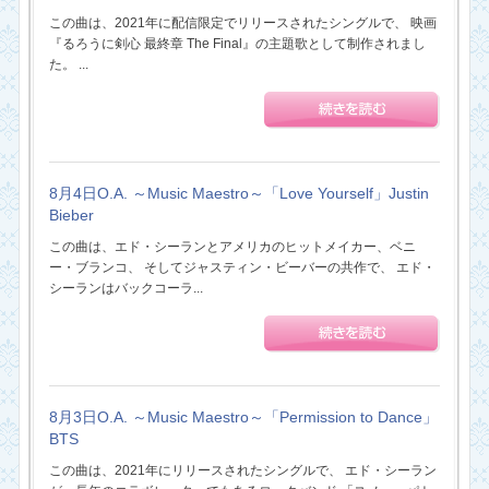
この曲は、2021年に配信限定でリリースされたシングルで、 映画
『るろうに剣心 最終章 The Final』の主題歌として制作されまし
た。 ...
8月4日O.A. ～Music Maestro～「Love Yourself」Justin
Bieber
この曲は、エド・シーランとアメリカのヒットメイカー、ベニ
ー・ブランコ、 そしてジャスティン・ビーバーの共作で、 エド・
シーランはバックコーラ...
8月3日O.A. ～Music Maestro～「Permission to Dance」
BTS
この曲は、2021年にリリースされたシングルで、 エド・シーラン