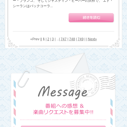
ー・ブランコ、 そしてジャスティン・ビーバーの共作で、 エド・
シーランはバックコーラ...
«Prev ||
1
|
2
|
3
| ...|
747
|
748
|
749
| |
Next»