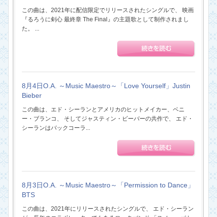
この曲は、2021年に配信限定でリリースされたシングルで、 映画
『るろうに剣心 最終章 The Final』の主題歌として制作されまし
た。 ...
8月4日O.A. ～Music Maestro～「Love Yourself」Justin
Bieber
この曲は、エド・シーランとアメリカのヒットメイカー、ベニ
ー・ブランコ、 そしてジャスティン・ビーバーの共作で、 エド・
シーランはバックコーラ...
8月3日O.A. ～Music Maestro～「Permission to Dance」
BTS
この曲は、2021年にリリースされたシングルで、 エド・シーラン