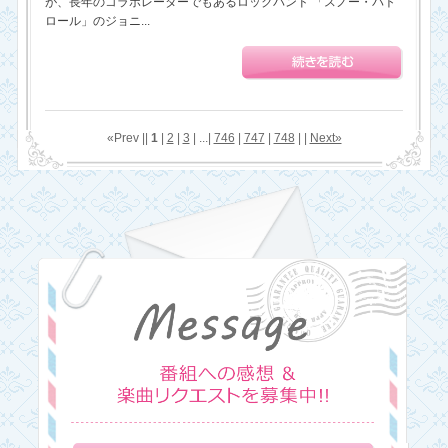
が、長年のコラボレーターでもあるロックバンド 「スノー・パト
ロール」のジョニ...
«Prev ||
1
|
2
|
3
| ...|
746
|
747
|
748
| |
Next»