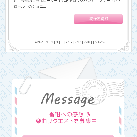
が、長年のコラボレーターでもあるロックバンド 「スノー・パト
ロール」のジョニ...
«Prev ||
1
|
2
|
3
| ...|
746
|
747
|
748
| |
Next»