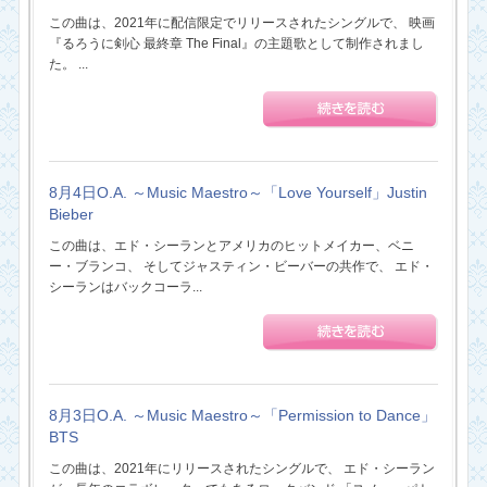
この曲は、2021年に配信限定でリリースされたシングルで、 映画
『るろうに剣心 最終章 The Final』の主題歌として制作されまし
た。 ...
8月4日O.A. ～Music Maestro～「Love Yourself」Justin
Bieber
この曲は、エド・シーランとアメリカのヒットメイカー、ベニ
ー・ブランコ、 そしてジャスティン・ビーバーの共作で、 エド・
シーランはバックコーラ...
8月3日O.A. ～Music Maestro～「Permission to Dance」
BTS
この曲は、2021年にリリースされたシングルで、 エド・シーラン