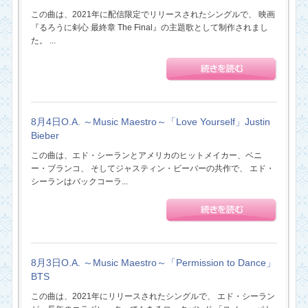
この曲は、2021年に配信限定でリリースされたシングルで、 映画
『るろうに剣心 最終章 The Final』の主題歌として制作されまし
た。 ...
8月4日O.A. ～Music Maestro～「Love Yourself」Justin
Bieber
この曲は、エド・シーランとアメリカのヒットメイカー、ベニ
ー・ブランコ、 そしてジャスティン・ビーバーの共作で、 エド・
シーランはバックコーラ...
8月3日O.A. ～Music Maestro～「Permission to Dance」
BTS
この曲は、2021年にリリースされたシングルで、 エド・シーラン