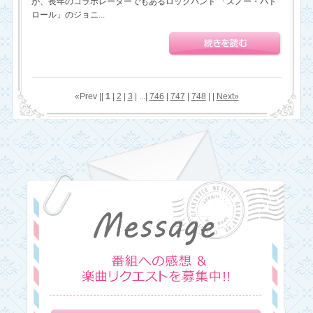
が、長年のコラボレーターでもあるロックバンド 「スノー・パト
ロール」のジョニ...
«Prev ||
1
|
2
|
3
| ...|
746
|
747
|
748
| |
Next»