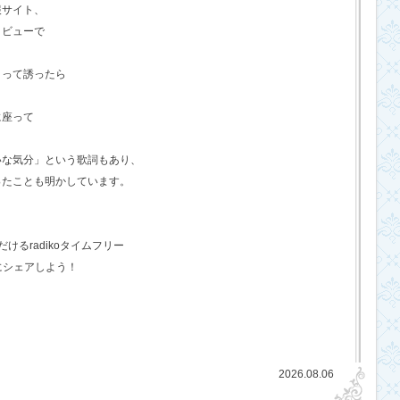
報サイト、
タビューで
？って誘ったら
に座って
いな気分」という歌詞もあり、
ったことも明かしています。
るradikoタイムフリー
にシェアしよう！
2026.08.06