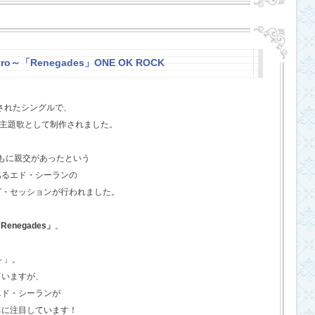
stro～「Renegades」ONE OK ROCK
スされたシングルで、
l』の主題歌として制作されました。
ともに親交があったという
あるエド・シーランの
グ・セッションが行われました。
Renegades」
。
o～」。
ていますが、
エド・シーランが
ちに注目しています！