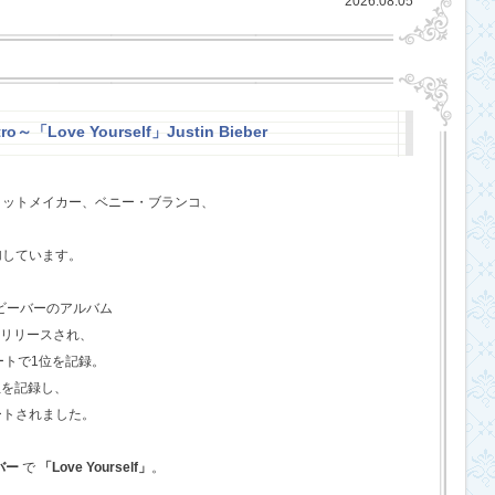
2026.08.05
ro～「Love Yourself」Justin Bieber
ヒットメイカー、ベニー・ブランコ、
、
加しています。
・ビーバーのアルバム
てリリースされ、
ートで1位を記録。
位を記録し、
ートされました。
バー
で
「Love Yourself」
。