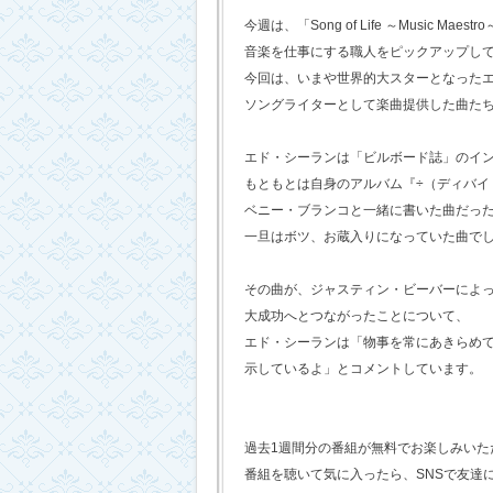
今週は、「Song of Life ～Music Maestr
音楽を仕事にする職人をピックアップし
今回は、いまや世界的大スターとなった
ソングライターとして楽曲提供した曲た
エド・シーランは「ビルボード誌」のイ
もともとは自身のアルバム『÷（ディバイ
ベニー・ブランコと一緒に書いた曲だっ
一旦はボツ、お蔵入りになっていた曲で
その曲が、ジャスティン・ビーバーによ
大成功へとつながったことについて、
エド・シーランは「物事を常にあきらめ
示しているよ」とコメントしています。
過去1週間分の番組が無料でお楽しみいただけ
番組を聴いて気に入ったら、SNSで友達