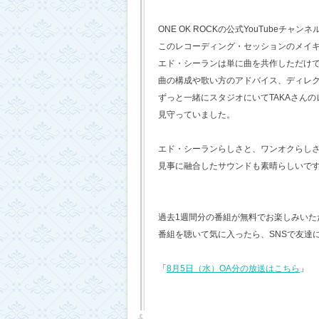
ONE OK ROCKの公式YouTubeチャンネ
このレコーディング・セッションのメイ
エド・シーランは単に曲を共作しただけ
曲の構成や歌い方のアドバイス、ディレ
ずっと一緒にスタジオにいてTAKAさん
見守っていました。
エド・シーランらしさと、ワンオクらし
見事に融合したサウンドも素晴らしいで
過去1週間分の番組が無料でお楽しみいただけ
番組を聴いて気に入ったら、SNSで友達
「
8月5日（水）OA分の放送はこちら
」