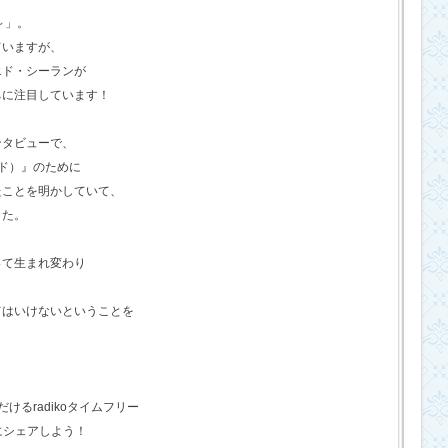
o～」。
ていますが、
エド・シーランが
ちに注目しています！
ンタビューで、
ド）』のために
たことを明かしていて、
した。
って生まれ変わり
てはいけないということを
るradikoタイムフリー
にシェアしよう！