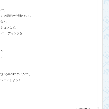
ルで、
キング動画が公開されていて、
でなく、
クションなど、
のレコーディングを
さが
す。
るradikoタイムフリー
にシェアしよう！