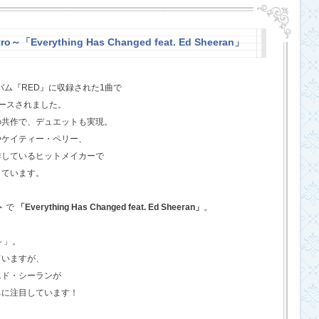
o～「Everything Has Changed feat. Ed Sheeran」
バム『RED』に収録された1曲で
ースされました。
の共作で、デュエットも実現。
やケイティー・ペリー、
作しているヒットメイカーで
しています。
ト
で
「Everything Has Changed feat. Ed Sheeran」
。
o～」。
ていますが、
エド・シーランが
ちに注目しています！