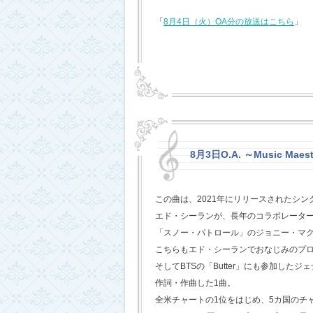
「
8月4日（火）OA分の放送はこちら
」
8月3日O.A. ～Music Maest
この曲は、2021年にリリースされたシン
エド・シーランが、長年のコラボレータ
「スノー・パトロール」のジョニー・マ
こちらもエド・シーランでおなじみのプ
そしてBTSの「Butter」にも参加した
作詞・作曲した1曲。
全米チャートの1位をはじめ、5カ国のチ