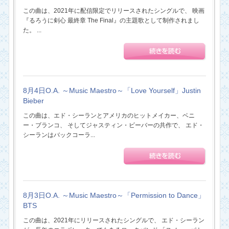
この曲は、2021年に配信限定でリリースされたシングルで、 映画
『るろうに剣心 最終章 The Final』の主題歌として制作されまし
た。 ...
8月4日O.A. ～Music Maestro～「Love Yourself」Justin
Bieber
この曲は、エド・シーランとアメリカのヒットメイカー、ベニ
ー・ブランコ、 そしてジャスティン・ビーバーの共作で、 エド・
シーランはバックコーラ...
8月3日O.A. ～Music Maestro～「Permission to Dance」
BTS
この曲は、2021年にリリースされたシングルで、 エド・シーラン