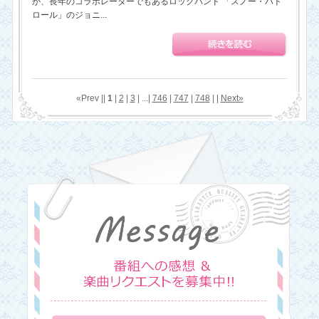
が、長年のコラボレーターでもあるロックバンド 「スノー・パト
ロール」のジョニ...
«Prev ||
1
|
2
|
3
| ...|
746
|
747
|
748
| |
Next»