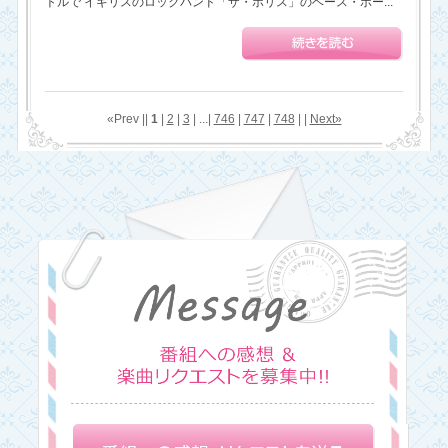
トルで イギリスのロックバンド「ザ・ポリス」のベース・ボー...
«Prev ||
1
|
2
|
3
| ...|
746
|
747
|
748
| |
Next»