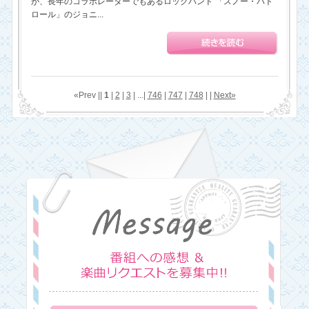
が、長年のコラボレーターでもあるロックバンド 「スノー・パト
ロール」のジョニ...
«Prev ||
1
|
2
|
3
| ...|
746
|
747
|
748
| |
Next»