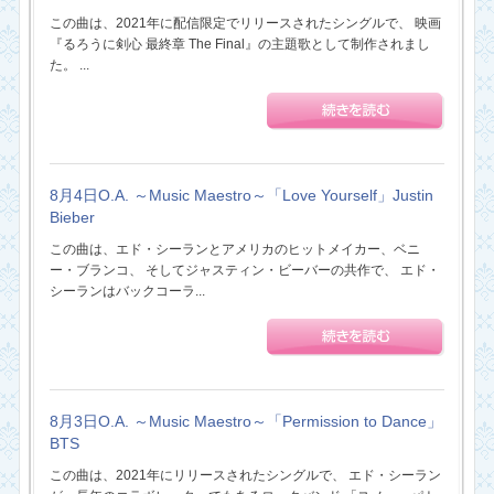
この曲は、2021年に配信限定でリリースされたシングルで、 映画
『るろうに剣心 最終章 The Final』の主題歌として制作されまし
た。 ...
8月4日O.A. ～Music Maestro～「Love Yourself」Justin
Bieber
この曲は、エド・シーランとアメリカのヒットメイカー、ベニ
ー・ブランコ、 そしてジャスティン・ビーバーの共作で、 エド・
シーランはバックコーラ...
8月3日O.A. ～Music Maestro～「Permission to Dance」
BTS
この曲は、2021年にリリースされたシングルで、 エド・シーラン