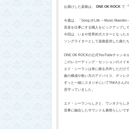
お届けした楽曲は、
ONE OK ROCK
で
「
今週は、「Song of Life ～Music Maestr
音楽を仕事にする職人をピックアップし
今回は、いまや世界的大スターとなった
ソングライターとして楽曲提供した曲た
ONE OK ROCKの公式YouTubeチャンネ
このレコーディング・セッションのメイ
エド・シーランは単に曲を共作しただけ
曲の構成や歌い方のアドバイス、ディレ
ずっと一緒にスタジオにいてTAKAさん
見守っていました。
エド・シーランらしさと、ワンオクらし
見事に融合したサウンドも素晴らしいで