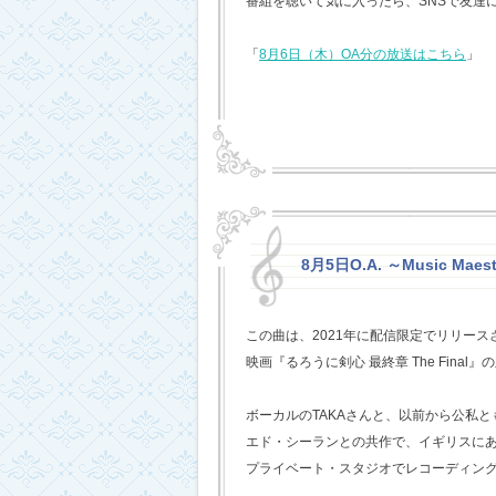
番組を聴いて気に入ったら、SNSで友達
「
8月6日（木）OA分の放送はこちら
」
8月5日O.A. ～Music Mae
この曲は、2021年に配信限定でリリー
映画『るろうに剣心 最終章 The Fina
ボーカルのTAKAさんと、以前から公私
エド・シーランとの共作で、イギリスに
プライベート・スタジオでレコーディン