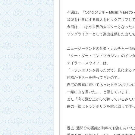
今週は、「Song of Life ～Music Maestr
音楽を仕事にする職人をピックアップし
今回は、いまや世界的大スターとなった
ソングライターとして楽曲提供した曲た
ニュージーランドの音楽・カルチャー情
『クー・ダー・マン・マガジン』のイン
テイラー・スウィフトは、
「トランポリンを買ったので、見に来る
何故かギターを持ってきたので、
自宅の裏庭に置いてあったトランポリン
一緒に曲を書いた。」と話しています。
また「高く飛び上がって舞っているみた
曲の一部はトランポリンを跳ね回って作
過去1週間分の番組が無料でお楽しみいただけ