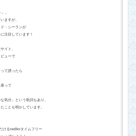
o～」。
ていますが、
エド・シーランが
ちに注目しています！
報サイト、
タビューで
？って誘ったら
に座って
いな気分」という歌詞もあり、
ったことも明かしています。
るradikoタイムフリー