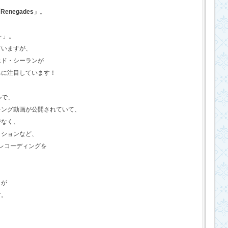
Renegades」
。
o～」。
ていますが、
エド・シーランが
ちに注目しています！
ルで、
キング動画が公開されていて、
でなく、
クションなど、
のレコーディングを
さが
す。