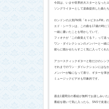
今回は、いまや世界的大スターとなった
ソングライターとして楽曲提供した曲た
ロンドンの人気FM局「キャピタルFM」
エド・シーランは、この曲を17歳の時に
一緒に書いたことを明かしていて、
フィオナが「この曲覚えてる？」って送
ワン・ダイレクションのメンバーと一緒
彼らに聴かせたらすごく気に入ってくれ
アコースティックギターと歌だけのシン
それまでのワン・ダイレクションにはな
メンバーが輪になって座り、ギターを弾
ミュージックビデオも印象的です。
過去1週間分の番組が無料でお楽しみいただけ
番組を聴いて気に入ったら、SNSで友達