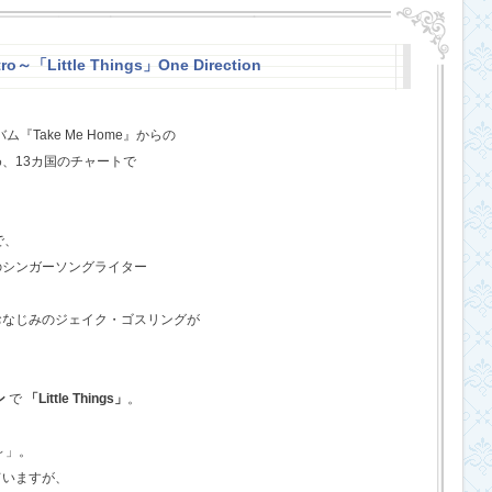
o～「Little Things」One Direction
『Take Me Home』からの
、13カ国のチャートで
で、
のシンガーソングライター
おなじみのジェイク・ゴスリングが
ン
で
「Little Things」
。
o～」。
ていますが、