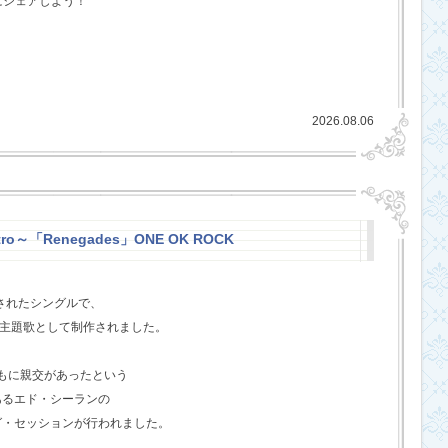
にシェアしよう！
2026.08.06
stro～「Renegades」ONE OK ROCK
スされたシングルで、
l』の主題歌として制作されました。
ともに親交があったという
あるエド・シーランの
グ・セッションが行われました。