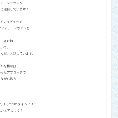
エド・シーランが
ちに注目しています！
のインタビューで
フィオナ・べヴァンと
ってきた時、
にいて、
たんだ。と話しています。
プルな構成は、
かったアプローチで
きながら歌う
るradikoタイムフリー
にシェアしよう！