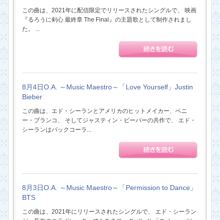
この曲は、2021年に配信限定でリリースされたシングルで、 映画
『るろうに剣心 最終章 The Final』の主題歌として制作されまし
た。 ...
8月4日O.A. ～Music Maestro～「Love Yourself」Justin
Bieber
この曲は、エド・シーランとアメリカのヒットメイカー、ベニ
ー・ブランコ、 そしてジャスティン・ビーバーの共作で、 エド・
シーランはバックコーラ...
8月3日O.A. ～Music Maestro～「Permission to Dance」
BTS
この曲は、2021年にリリースされたシングルで、 エド・シーラン