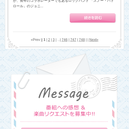
が、長年のコラボレーターでもあるロックバンド 「スノー・パト
ロール」のジョニ...
«Prev ||
1
|
2
|
3
| ...|
746
|
747
|
748
| |
Next»