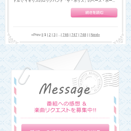
トルで イギリスのロックバンド「ザ・ポリス」のベース・ボー...
«Prev ||
1
|
2
|
3
| ...|
746
|
747
|
748
| |
Next»