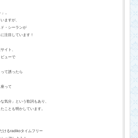
o～」。
ていますが、
エド・シーランが
ちに注目しています！
報サイト、
タビューで
？って誘ったら
に座って
いな気分」という歌詞もあり、
ったことも明かしています。
るradikoタイムフリー