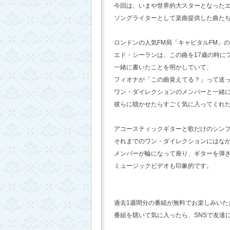
今回は、いまや世界的大スターとなった
ソングライターとして楽曲提供した曲た
ロンドンの人気FM局「キャピタルFM」
エド・シーランは、この曲を17歳の時に
一緒に書いたことを明かしていて、
フィオナが「この曲覚えてる？」って送
ワン・ダイレクションのメンバーと一緒
彼らに聴かせたらすごく気に入ってくれ
アコースティックギターと歌だけのシン
それまでのワン・ダイレクションにはな
メンバーが輪になって座り、ギターを弾
ミュージックビデオも印象的です。
過去1週間分の番組が無料でお楽しみいただけ
番組を聴いて気に入ったら、SNSで友達