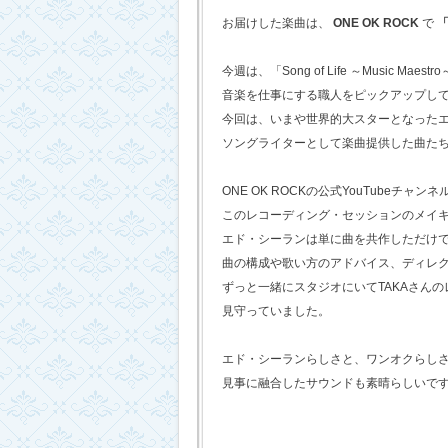
お届けした楽曲は、
ONE OK ROCK
で
「
今週は、「Song of Life ～Music Maestr
音楽を仕事にする職人をピックアップし
今回は、いまや世界的大スターとなった
ソングライターとして楽曲提供した曲た
ONE OK ROCKの公式YouTubeチャンネ
このレコーディング・セッションのメイ
エド・シーランは単に曲を共作しただけ
曲の構成や歌い方のアドバイス、ディレ
ずっと一緒にスタジオにいてTAKAさん
見守っていました。
エド・シーランらしさと、ワンオクらし
見事に融合したサウンドも素晴らしいで