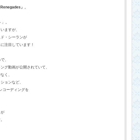
Renegades」
。
o～」。
ていますが、
エド・シーランが
ちに注目しています！
ルで、
キング動画が公開されていて、
でなく、
クションなど、
のレコーディングを
さが
す。