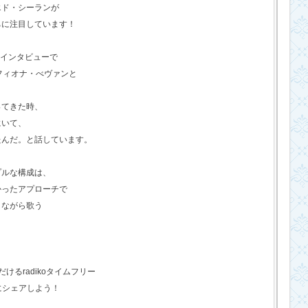
エド・シーランが
ちに注目しています！
のインタビューで
フィオナ・べヴァンと
ってきた時、
にいて、
たんだ。と話しています。
プルな構成は、
かったアプローチで
きながら歌う
るradikoタイムフリー
にシェアしよう！