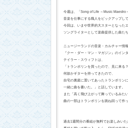
今週は、「Song of Life ～Music Maestr
音楽を仕事にする職人をピックアップし
今回は、いまや世界的大スターとなった
ソングライターとして楽曲提供した曲た
ニュージーランドの音楽・カルチャー情
『クー・ダー・マン・マガジン』のイン
テイラー・スウィフトは、
「トランポリンを買ったので、見に来る
何故かギターを持ってきたので、
自宅の裏庭に置いてあったトランポリン
一緒に曲を書いた。」と話しています。
また「高く飛び上がって舞っているみた
曲の一部はトランポリンを跳ね回って作
過去1週間分の番組が無料でお楽しみいただけ