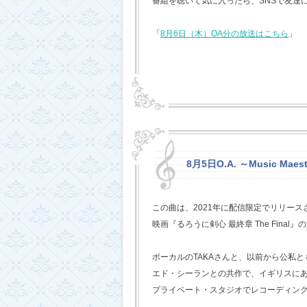
番組を聴いて気に入ったら、SNSで友達
「
8月6日（木）OA分の放送はこちら
」
8月5日O.A. ～Music Mae
この曲は、2021年に配信限定でリリー
映画『るろうに剣心 最終章 The Fina
ボーカルのTAKAさんと、以前から公私
エド・シーランとの共作で、イギリスに
プライベート・スタジオでレコーディン