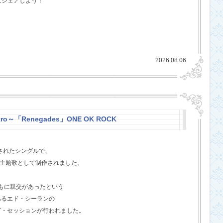
にシェアしよう！
2026.08.06
stro～「Renegades」ONE OK ROCK
スされたシングルで、
l』の主題歌として制作されました。
ともに親交があったという
あるエド・シーランの
グ・セッションが行われました。