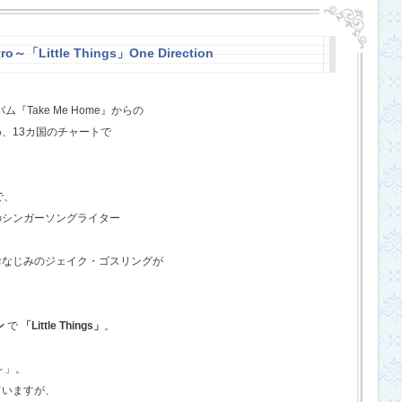
o～「Little Things」One Direction
『Take Me Home』からの
、13カ国のチャートで
で、
のシンガーソングライター
おなじみのジェイク・ゴスリングが
ン
で
「Little Things」
。
o～」。
ていますが、