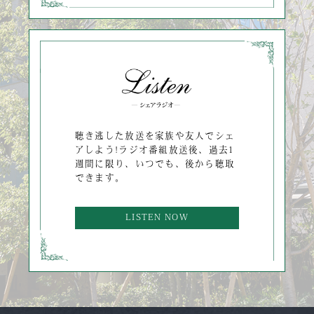
聴き逃した放送を家族や友人でシェ
アしよう!ラジオ番組放送後、過去1
週間に限り、いつでも、後から聴取
できます。
LISTEN NOW