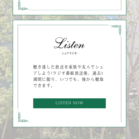
聴き逃した放送を家族や友人でシェ
アしよう!ラジオ番組放送後、過去1
週間に限り、いつでも、後から聴取
できます。
LISTEN NOW