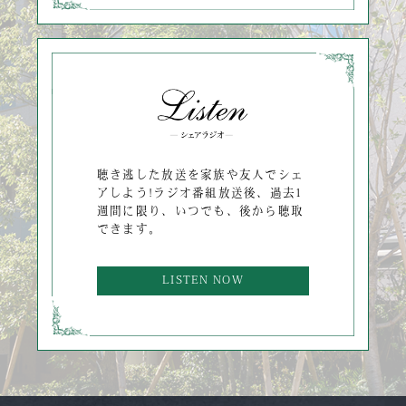
聴き逃した放送を家族や友人でシェ
アしよう!ラジオ番組放送後、過去1
週間に限り、いつでも、後から聴取
できます。
LISTEN NOW