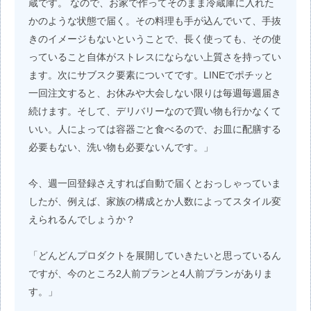
蔵です。 なので、お家で作ってそのまま冷蔵庫に入れた
かのような状態で届く。その料理も手が込んでいて、手抜
きのイメージもないということで、長く使っても、その使
っていること自体がストレスにならない上質さを持ってい
ます。次にサブスク要素についてです。LINEでポチッと
一回注文すると、お休みや大会しない限りは毎週毎週届き
続けます。そして、デリバリーなので買い物も行かなくて
いい。人によっては容器ごと食べるので、お皿に配膳する
必要もない、洗い物も必要ないんです。」
今、週一回登録さえすれば自動で届くとおっしゃっていま
したが、例えば、家族の構成とか人数によってスタイル変
えられるんでしょうか？
「どんどんプロダクトを展開していきたいと思っているん
ですが、今のところ2人前プランと4人前プランがありま
す。」