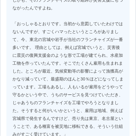
しかも、そのフランチャイズの取り組みが災害支援にもつ
ながったんですよね。
「おっしゃるとおりです。当初から意図していたわけでは
ないんですが、すごくハマったというところがありまし
て、今、東北の宮城や岩手が当社のフランチャイズが一番
多いです。 理由としては、例えば宮城でいうと、災害後
に震災の復興支援金のような形で工場が建てられ、水産加
工物を作っていたんです。そこでたくさん雇用も生まれま
した。ところが最近、気候変動等の影響によって漁獲高が
かなり減っていて、最盛期のほんと30％ほどになってしま
っています。工場もあるし、人もいるが雇用をどうやって
守るかという中で、うちのサービスを見つけていただき、
じゃあうちのフランチャイズを工場でやろうとなりまし
た。そうすると何がいいかというと、雇用は地域、例えば
宮城県で発生するんですけど、売り先は東京、名古屋とい
うことで、ある種富を被災地に移転できる、そういう仕組
みがすごく受けています。」