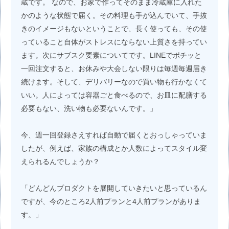
蔵です。 なので、お家で作ってそのまま冷蔵庫に入れた
かのような状態で届く。その料理も手が込んでいて、手抜
きのイメージもないということで、長く使っても、その使
っていること自体がストレスにならない上質さを持ってい
ます。次にサブスク要素についてです。LINEでポチッと
一回注文すると、お休みや大会しない限りは毎週毎週届き
続けます。そして、デリバリーなので買い物も行かなくて
いい。人によっては容器ごと食べるので、お皿に配膳する
必要もない、洗い物も必要ないんです。」
今、週一回登録さえすれば自動で届くとおっしゃっていま
したが、例えば、家族の構成とか人数によってスタイル変
えられるんでしょうか？
「どんどんプロダクトを展開していきたいと思っているん
ですが、今のところ2人前プランと4人前プランがありま
す。」