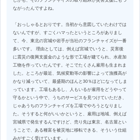
しかも、そのフランチャイズの取り組みが災害支援にもつ
ながったんですよね。
「おっしゃるとおりです。当初から意図していたわけでは
ないんですが、すごくハマったというところがありまし
て、今、東北の宮城や岩手が当社のフランチャイズが一番
多いです。 理由としては、例えば宮城でいうと、災害後
に震災の復興支援金のような形で工場が建てられ、水産加
工物を作っていたんです。そこでたくさん雇用も生まれま
した。ところが最近、気候変動等の影響によって漁獲高が
かなり減っていて、最盛期のほんと30％ほどになってしま
っています。工場もあるし、人もいるが雇用をどうやって
守るかという中で、うちのサービスを見つけていただき、
じゃあうちのフランチャイズを工場でやろうとなりまし
た。そうすると何がいいかというと、雇用は地域、例えば
宮城県で発生するんですけど、売り先は東京、名古屋とい
うことで、ある種富を被災地に移転できる、そういう仕組
みがすごく受けています。」