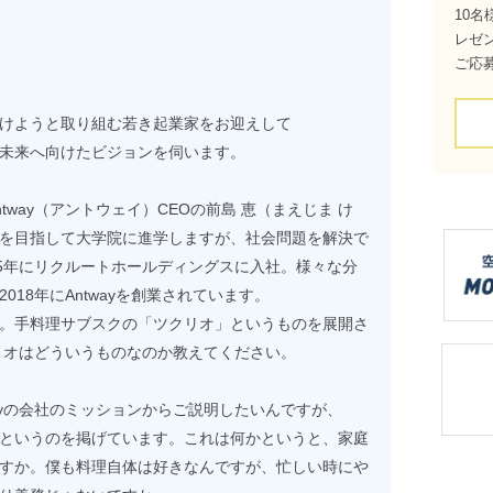
10名
レゼ
ご応
けようと取り組む若き起業家をお迎えして
未来へ向けたビジョンを伺います。
way（アントウェイ）CEOの前島 恵（まえじま け
を目指して大学院に進学しますが、社会問題を解決で
15年にリクルートホールディングスに入社。様々な分
18年にAntwayを創業されています。
。手料理サブスクの「ツクリオ」というものを展開さ
リオはどういうものなのか教えてください。
ayの会社のミッションからご説明したいんですが、
というのを掲げています。これは何かというと、家庭
すか。僕も料理自体は好きなんですが、忙しい時にや