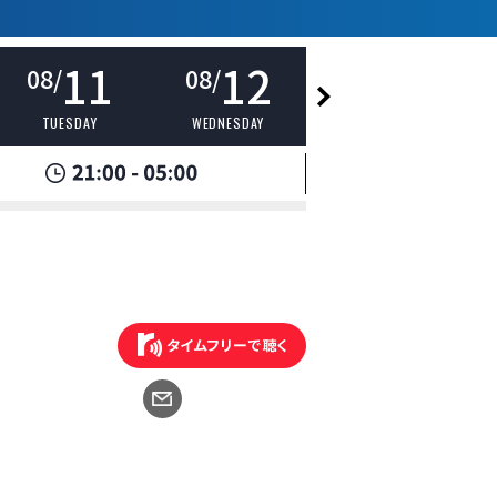
11
12
13
08/
08/
08/
TUESDAY
WEDNESDAY
THURSDAY