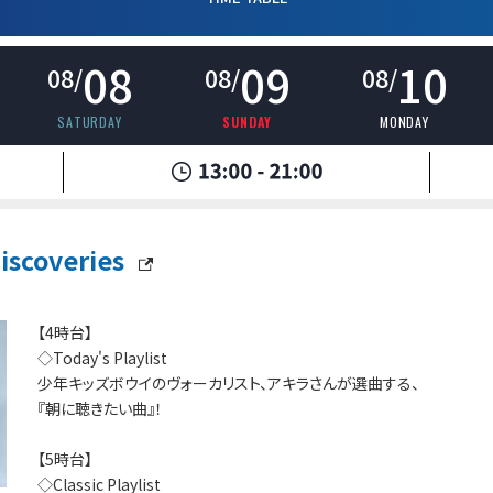
08
09
10
08/
08/
08/
SATURDAY
SUNDAY
MONDAY
scoveries
【4時台】
◇Today's Playlist
少年キッズボウイのヴォーカリスト、アキラさんが選曲する、
『朝に聴きたい曲』！
【5時台】
◇Classic Playlist