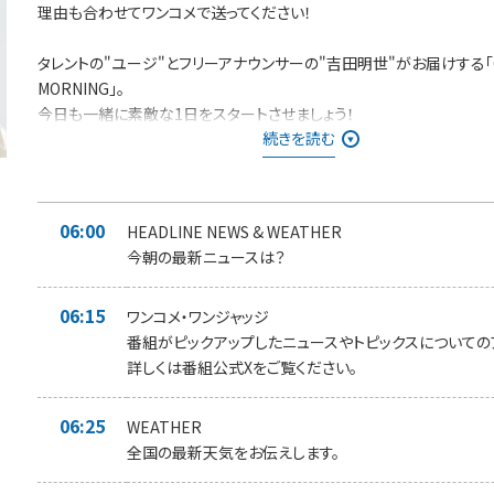
理由も合わせてワンコメで送ってください！
タレントの"ユージ"とフリーアナウンサーの"吉田明世"がお届けする「
MORNING」。
今日も一緒に素敵な1日をスタートさせましょう！
続きを読む
日替わりのリスナーアンケート＜ワンコメ・ワンジャッジ＞
番組Xでのアンケート
⇨投票は
★ONE MORNING 公式Xで実施！★
また「#ワンモ」であなた
06:00
HEADLINE NEWS & WEATHER
コメを募集中です！
今朝の最新ニュースは？
みなさんからの「BEST HITS REQUEST」もHPから募集中！！
06:15
採用された方には番組オリジナルステッカーをプレゼントしています。
ワンコメ・ワンジャッジ
番組がピックアップしたニュースやトピックスについての
＊時間多少前後する場合があります。
詳しくは番組公式Xをご覧ください。
また、内容も一部変更となる場合があります＊
06:25
WEATHER
全国の最新天気をお伝えします。