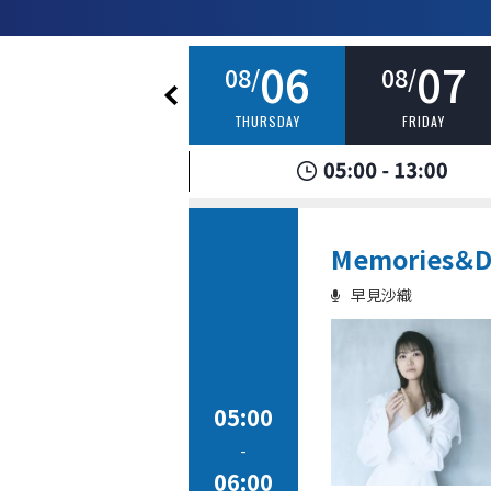
05
06
07
08/
08/
08/
WEDNESDAY
THURSDAY
FRIDAY
Memories＆Di
早見沙織
05:00
-
06:00