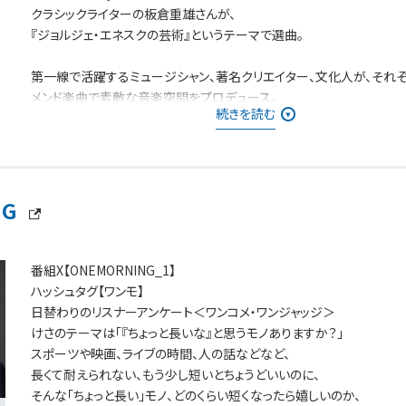
クラシックライターの板倉重雄さんが、
『ジョルジェ・エネスクの芸術』というテーマで選曲。
第一線で活躍するミュージシャン、著名クリエイター、文化人が、それ
メンド楽曲で素敵な音楽空間をプロデュース。
続きを読む
懐かしさを感じるナンバー、新たな出会いとなるようなナンバー等、幅
に、時代を超えた邦・洋楽の名曲をお届け！
NG
番組X【ONEMORNING_1】
ハッシュタグ【ワンモ】
日替わりのリスナーアンケート＜ワンコメ・ワンジャッジ＞
けさのテーマは「『ちょっと長いな』と思うモノありますか？」
スポーツや映画、ライブの時間、人の話などなど、
長くて耐えられない、もう少し短いとちょうどいいのに、
そんな「ちょっと長い」モノ、どのくらい短くなったら嬉しいのか、