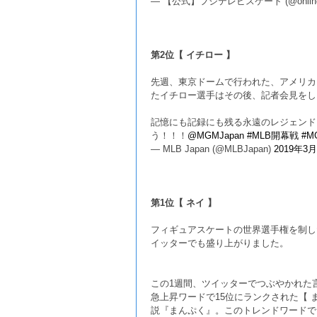
— 【公式】フジテレビスケート (@online_
第2位【 イチロー 】
先週、東京ドームで行われた、アメリカ
たイチロー選手はその後、記者会見をし
記憶にも記録にも残る永遠のレジェンド
う！！！
@MGMJapan
#MLB開幕戦
#M
— MLB Japan (@MLBJapan)
2019年3
第1位【 ネイ 】
フィギュアスケートの世界選手権を制し
イッターでも盛り上がりました。
この1週間、ツイッターでつぶやかれた
急上昇ワードで15位にランクされた【
説『まんぷく』。このトレンドワードで