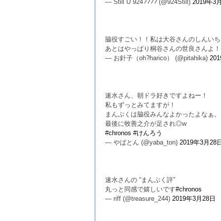
— Still U 924???? (@924Still)
2019年3
脇役すごい！！私は大谷さんのしんいち
あとはやっぱり桐谷さんの世良さんよ
— お針子（oh?harico） (@pitahika)
20
速水さん、朝ドラ好きですよねー！
私もずっとみてますが！
まんぷくは脇役みんなよかったよなぁ。
最後に牧善之介が足され◎w
#chronos
#けんろう
— やばとん (@yaba_ton)
2019年3月28
速水さんの “まんぷく評”
丸っと同感で嬉しいです
#chronos
— riff (@treasure_244)
2019年3月28日