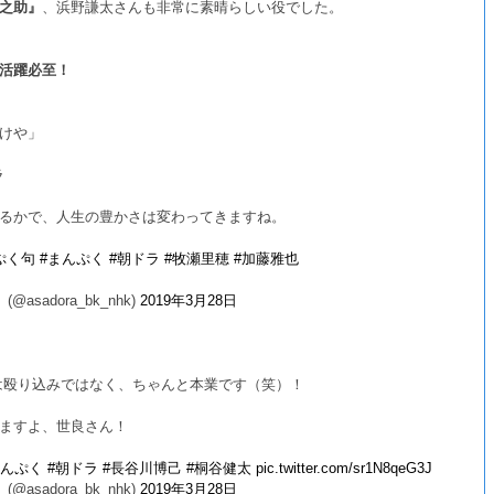
之助』
、浜野謙太さんも非常に素晴らしい役でした。
活躍必至！
けや」
ラ
るかで、人生の豊かさは変わってきますね。
ぷく句
#まんぷく
#朝ドラ
#牧瀬里穂
#加藤雅也
adora_bk_nhk)
2019年3月28日
は殴り込みではなく、ちゃんと本業です（笑）！
ますよ、世良さん！
まんぷく
#朝ドラ
#長谷川博己
#桐谷健太
pic.twitter.com/sr1N8qeG3J
adora_bk_nhk)
2019年3月28日