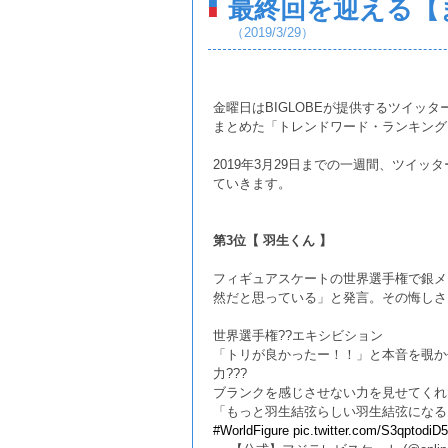
最終回を迎える【
（2019/3/29）
金曜日はBIGLOBEが提供するツイッ
まとめた「トレンドワード・ランキング
2019年3月29日までの一週間、ツイッ
ていきます。
第3位【 羽生くん 】
フィギュアスケートの世界選手権で銀メ
然だと思っている」と発言。その悔しさ
世界選手権??エキシビション
「トリが良かったー！！」と本音を覗か
力???
ブランクを感じさせない力を見せてくれ
「もっと羽生結弦らしい羽生結弦になる」
#WorldFigure
pic.twitter.com/S3qptodiD5