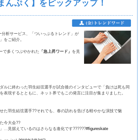
まんぷく】をピックアップ！
ター分析サービス、「ついっぷるトレンド」が
」をご紹介。
ターで多くつぶやかれた
「急上昇ワード」
を見
ダルに終わった羽生結弦選手が試合後のインタビューで「負けは死も同
を表現するとともに、ネット界でもこの発言に注目が集まりました。
せた羽生結弦選手??それでも、春の訪れを告げる軽やかな演技で魅
た今大会??
…見据えているのはさらなる進化です??????
#figureskate