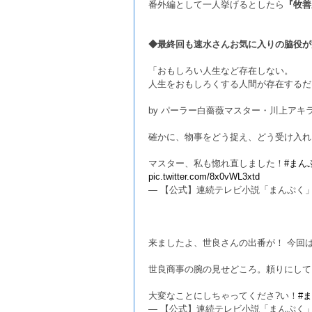
番外編として一人挙げるとしたら
『牧善
◆最終回も速水さんお気に入りの脇役が
「おもしろい人生など存在しない。
人生をおもしろくする人間が存在するだ
by パーラー白薔薇マスター・川上アキ
確かに、物事をどう捉え、どう受け入れ
マスター、私も惚れ直しました！
#まん
pic.twitter.com/8x0vWL3xtd
— 【公式】連続テレビ小説「まんぷく」 (@as
来ましたよ、世良さんの出番が！ 今回
世良商事の腕の見せどころ。頼りにして
大変なことにしちゃってくださ?い！
#
— 【公式】連続テレビ小説「まんぷく」 (@as