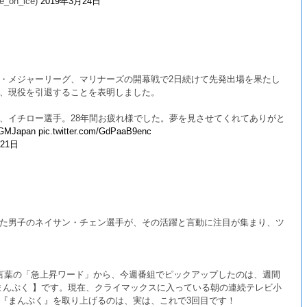
on_ice)
2019年3月24日
・メジャーリーグ、マリナーズの開幕戦で2日続けて先発出場を果たし
、現役を引退することを表明しました。
、イチロー選手。28年間お疲れ様でした。夢を見させてくれてありがと
GMJapan
pic.twitter.com/GdPaaB9enc
月21日
た男子のネイサン・チェン選手が、その活躍と言動に注目が集まり、ツ
言葉の「急上昇ワード」から、今週番組でピックアップしたのは、週間
 まんぷく 】です。現在、クライマックスに入っている朝の連続テレビ小
『まんぷく』を取り上げるのは、実は、これで3回目です！