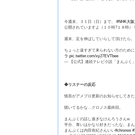
今週末、３１日（日）まで、
#NHK大
公開されていますよ（１０時?１８時）
週末、足を伸ばしていらして頂けたら。
ちょっと遠すぎて来られない方のために
ラ
pic.twitter.com/xy27EVTbee
— 【公式】連続テレビ小説「まんぷく」 (@as
◆リスナーの反応
慎吾がアメブロ更新のお知らせしてきた
聴いてるかな…クロノス最終回。
まんぷくの話し過ぎなけんろうさんw
半分、青いはかなり好きだったな。まん
まんぷくは内田有紀さんいい
#chronos