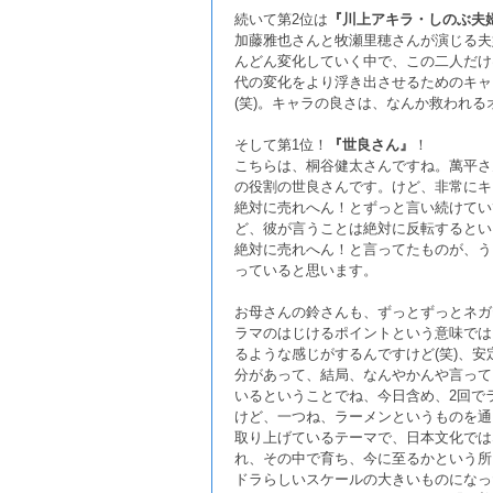
続いて第2位は
『川上アキラ・しのぶ夫
加藤雅也さんと牧瀬里穂さんが演じる夫
んどん変化していく中で、この二人だけ
代の変化をより浮き出させるためのキャ
(笑)。キャラの良さは、なんか救われ
そして第1位！
『世良さん』
！
こちらは、桐谷健太さんですね。萬平さ
の役割の世良さんです。けど、非常にキ
絶対に売れへん！とずっと言い続けてい
ど、彼が言うことは絶対に反転するとい
絶対に売れへん！と言ってたものが、う
っていると思います。
お母さんの鈴さんも、ずっとずっとネガ
ラマのはじけるポイントという意味では
るような感じがするんですけど(笑)、
分があって、結局、なんやかんや言って
いるということでね、今日含め、2回で
けど、一つね、ラーメンというものを通
取り上げているテーマで、日本文化では
れ、その中で育ち、今に至るかという所
ドラらしいスケールの大きいものになっ