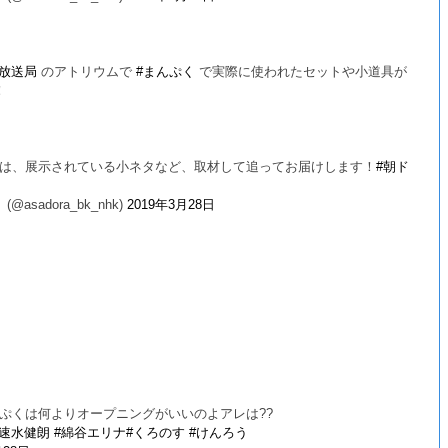
阪放送局
のアトリウムで
#まんぷく
で実際に使われたセットや小道具が
！
は、展示されている小ネタなど、取材して追ってお届けします！
#朝ド
adora_bk_nhk)
2019年3月28日
ぷくは何よりオープニングがいいのよアレは??
#速水健朗
#綿谷エリナ
#くろのす
#けんろう