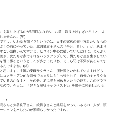
』を取り上げるのが3回目なのでね、お前、取り上げすぎだろ！と、よ
ませんね。(笑)
ですよ。いわゆる朝ドラというのは、日本の家族の在り方みたいなもの
ぷくの前にやっていた、北川悦吏子さんの『半分、青い。』が、あまり
すごい面白いんですけど、ヒロイン中心に描いていただけに、まんぷく
働き、女たちが家でそれをバックアップして、男たちが生き生きしてい
を引っ張るというところが多かったりね、そこら辺は不満があるんです
んですよね。(笑)
と思います。主演の安藤サクラさん、演技派といわれていますけども、
にコメディアン的な部分であまりにも引っ張られて、自分のキャラクタ
ているのかな？と、その分、逆に脇を固める人たちの魅力。このドラマ
なので、今日は、『好きな脇役キャラベスト3』を勝手に発表したいと
』
！！
潤さんと大谷良平さん。絵描きさんと経理をやっているその二人が、頑
ーションを出したのが素晴らしかったですね。