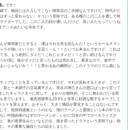
婦』
です！
婦で、物語には介入してこない喫茶店のご夫婦なんですけど、時代がど
はずっと変わらない。そういう意味では、ある種のこの二人を通して時
ラクターでした。この二人の顔が濃いんだけど、良い人たちっていうね
るオアシスみたいな存在です。
んが発明家だとすると、僕はそれを売る役なんだ！というセールスマン
ャラが強いというか、立花く～ん！！といつも来るんですけど、これは
てる、もう絶対にダメだ！これじゃダメだ！！と言い続けるんですけ
うか(笑)、彼がダメだと言ったものは売れるし、素直なので、途中で、
まいじゃないか！！！と変わるあの瞬間が、このドラマのリズム感にな
ティブなことを言っているんですけど、それが反転するときが、このド
、割と一本調子の立花萬平さん、長谷川博己さんの悪口ばっかり言って
安定したキャラクターに対して、まわりが個性的、そこに救われている部
も見ていますし、最高視聴率も23.8％と非常に好調な数字をキープして
ラストを迎えます。おそらく、大きく物語が変化することはないんです
して、戦前戦後集というのかな、僕のラーメンと愛国という本の中でも
ない中国由来のはずのラーメンが、いかに日本の中でローカライズさ
と、食の産業化みたいなものを、描き切ったドラマという意味では、朝
た、その重要な脇役たちの話をしました。