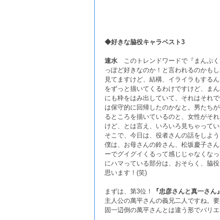
◆好きな脇役キャラベスト3
速水
このトレンドワードで『まんぷく
っぽど好きなのか！と言われるのかもしれ
見てますけど、結構、イライラもするん
をずっと描いてくるわけですけど、まん
にも枠をはみ出していて、それはそれで
は保守的に回帰したのかなと。男たちが
るところを描いているのと、女性がそれ
けど、とは言え、いろいろ見ちゃっている
そこで、今日は、役者さんの話をしよう
僕は、お母さんの鈴さん、松坂慶子さん
ーでグイグイくるって感じじゃなくなっ
にハマっている部分は、おそらく、脇役
思います！(笑)
まずは、第3位！
『忠彦さんと真一さん
主人公の萬平さんの義兄二人ですね。要
固一辺倒の萬平さんとは違う形でバリエ