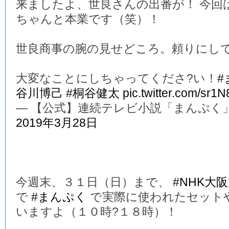
来ましたよ、世良さんの出番が！ 今回
ちゃんと本業です（笑）！
世良商事の腕の見せどころ。頼りにし
大変なことにしちゃってくださ?い！
#
谷川博己
#桐谷健太
pic.twitter.com/sr1
— 【公式】連続テレビ小説「まんぷく」 (@a
2019年3月28日
今週末、３１日（日）まで、
#NHK大
で
#まんぷく
で実際に使われたセット
いますよ（１０時?１８時）！