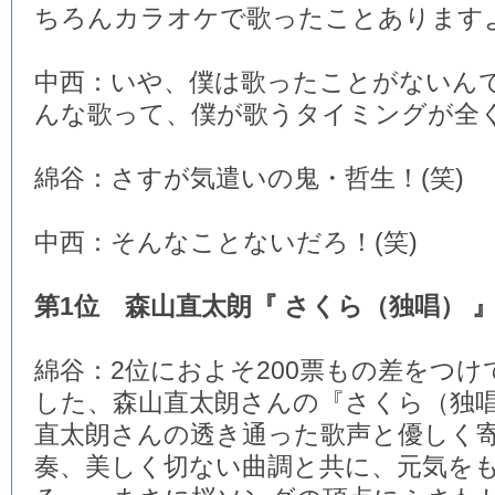
ちろんカラオケで歌ったことあります
中西：いや、僕は歌ったことがないん
んな歌って、僕が歌うタイミングが全く
綿谷：さすが気遣いの鬼・哲生！(笑)
中西：そんなことないだろ！(笑)
第1位 森山直太朗『 さくら（独唱） 
綿谷：2位におよそ200票もの差をつけ
した、森山直太朗さんの『さくら（独
直太朗さんの透き通った歌声と優しく
奏、美しく切ない曲調と共に、元気を