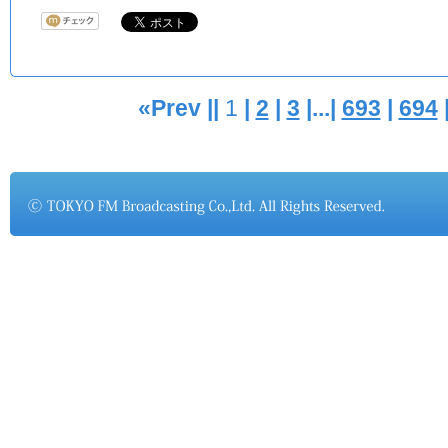
«Prev ||
1
|
2
|
3
|...|
693
|
694