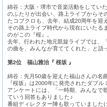
綿谷：大阪・堺市で音楽活動をしてい
のふたりが出会い、路上ライブからそ
たコブクロも、去年、結成20周年を迎
その路上ライブ時代から現在にいたる
のがこの『桜』。
去年、行われた地元凱旋ライブでは、
の曲を、みんなが育ててくれた」と語
第2位 福山雅治『 桜坂 』
綿谷：先月50歳を迎えた福山さんの名
『桜坂』は2000年に発売されたダブル
アンケートには、「一時期、みんなで
ていう回答もありました♪
番組ディレクター陣も歌っていました