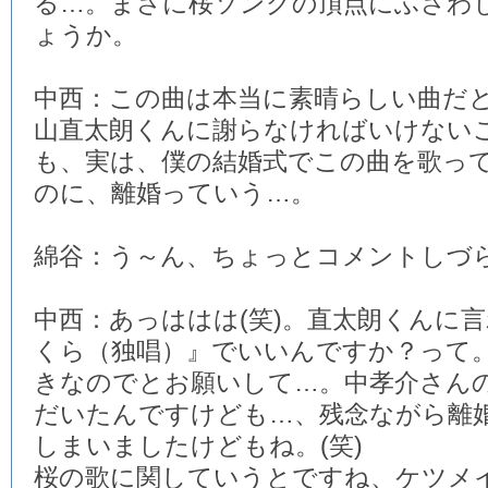
る…。まさに桜ソングの頂点にふさわ
ょうか。
中西：この曲は本当に素晴らしい曲だ
山直太朗くんに謝らなければいけない
も、実は、僕の結婚式でこの曲を歌っ
のに、離婚っていう…。
綿谷：う～ん、ちょっとコメントしづ
中西：あっははは(笑)。直太朗くんに
くら（独唱）』でいいんですか？って
きなのでとお願いして…。中孝介さん
だいたんですけども…、残念ながら離
しまいましたけどもね。(笑)
桜の歌に関していうとですね、ケツメ