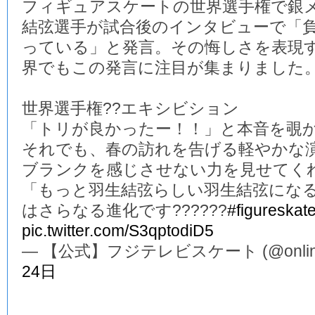
フィギュアスケートの世界選手権で銀
結弦選手が試合後のインタビューで「
っている」と発言。その悔しさを表現
界でもこの発言に注目が集まりました
世界選手権??エキシビション
「トリが良かったー！！」と本音を覗か
それでも、春の訪れを告げる軽やかな演
ブランクを感じさせない力を見せてくれ
「もっと羽生結弦らしい羽生結弦にな
はさらなる進化です??????
#figureskat
pic.twitter.com/S3qptodiD5
— 【公式】フジテレビスケート (@online_
24日