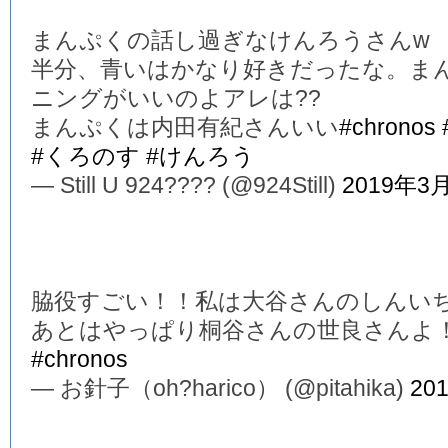
まんぷくの話し過ぎなけんろうさんw
半分、青いはかなり好きだったな。ま
ニングがいいのよアレは??
まんぷくは内田有紀さんいい
#chronos
#くろのす
#けんろう
— Still U 924???? (@924Still)
2019年3
脇役すごい！！私は大谷さんのしんい
あとはやっぱり桐谷さんの世良さんよ
#chronos
— お針子（oh?harico） (@pitahika)
20