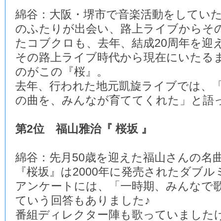
綿谷：大阪・堺市で音楽活動をしてい
のふたりが出会い、路上ライブからそ
たコブクロも、去年、結成20周年を迎
その路上ライブ時代から現在にいたる
のがこの『桜』。
去年、行われた地元凱旋ライブでは、
の曲を、みんなが育ててくれた」と語
第2位 福山雅治『 桜坂 』
綿谷：先月50歳を迎えた福山さんの名
『桜坂』は2000年に発売されたダブル
アンケートには、「一時期、みんなで
ていう回答もありました♪
番組ディレクター陣も歌っていました