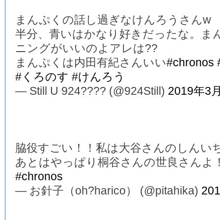
まんぷくの話し過ぎなけんろうさんw
半分、青いはかなり好きだったな。ま
ニングがいいのよアレは??
まんぷくは内田有紀さんいい
#chronos
#くろのす
#けんろう
— Still U 924???? (@924Still)
2019年3
脇役すごい！！私は大谷さんのしんい
あとはやっぱり桐谷さんの世良さんよ
#chronos
— お針子（oh?harico） (@pitahika)
20