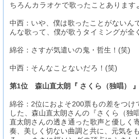
ちろんカラオケで歌ったことあります
中西：いや、僕は歌ったことがないん
んな歌って、僕が歌うタイミングが全く
綿谷：さすが気遣いの鬼・哲生！(笑)
中西：そんなことないだろ！(笑)
第1位 森山直太朗『 さくら（独唱） 
綿谷：2位におよそ200票もの差をつけ
した、森山直太朗さんの『さくら（独
直太朗さんの透き通った歌声と優しく
奏、美しく切ない曲調と共に、元気を