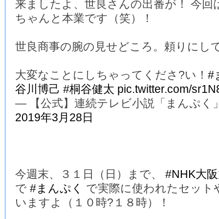
来ましたよ、世良さんの出番が！ 今回
ちゃんと本業です（笑）！
世良商事の腕の見せどころ。頼りにし
大変なことにしちゃってくださ?い！
#
谷川博己
#桐谷健太
pic.twitter.com/sr1
— 【公式】連続テレビ小説「まんぷく」 (@a
2019年3月28日
今週末、３１日（日）まで、
#NHK大
で
#まんぷく
で実際に使われたセット
いますよ（１０時?１８時）！