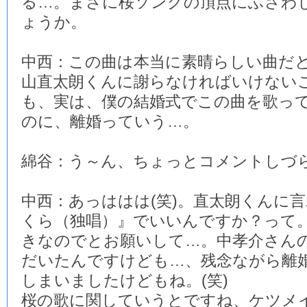
る…。まさに桜ソングの頂点にふさわ
ょうか。
中西：この曲は本当に素晴らしい曲だ
山直太朗くんに謝らなければいけない
も、実は、僕の結婚式でこの曲を歌っ
のに、離婚っていう…。
綿谷：う～ん、ちょっとコメントしづ
中西：あっははは(笑)。直太朗くんに
くら（独唱）』でいいんですか？って
きなのでとお願いして…。中孝介さん
だいたんですけども…、残念ながら離
しまいましたけどもね。(笑)
桜の歌に関していうとですね、ケツメ