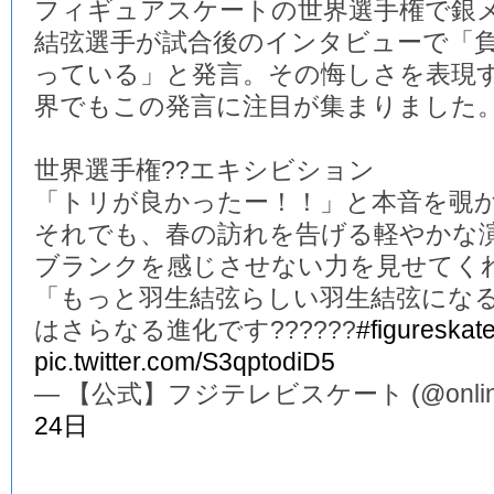
フィギュアスケートの世界選手権で銀
結弦選手が試合後のインタビューで「
っている」と発言。その悔しさを表現
界でもこの発言に注目が集まりました
世界選手権??エキシビション
「トリが良かったー！！」と本音を覗か
それでも、春の訪れを告げる軽やかな演
ブランクを感じさせない力を見せてくれ
「もっと羽生結弦らしい羽生結弦にな
はさらなる進化です??????
#figureskat
pic.twitter.com/S3qptodiD5
— 【公式】フジテレビスケート (@online_
24日