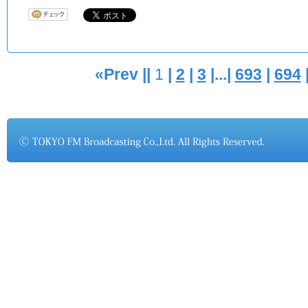
«Prev ||
1
|
2
|
3
|...|
693
|
694